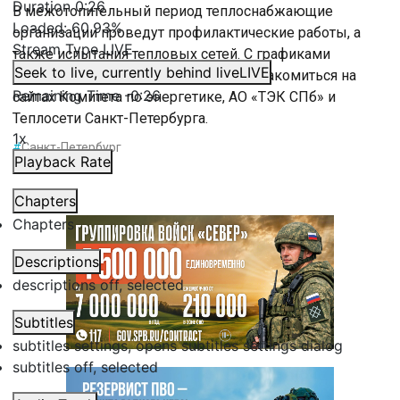
Duration
0:26
В межотопительный период теплоснабжающие
Loaded
:
60.93%
организации проведут профилактические работы, а
Stream Type
LIVE
также испытания тепловых сетей. С графиками
Seek to live, currently behind live
LIVE
отключения горячей воды можно ознакомиться на
Remaining Time
-
0:26
сайтах Комитета по энергетике, АО «ТЭК СПб» и
Теплосети Санкт-Петербурга.
1x
#
Санкт-Петербург
Playback Rate
Chapters
Chapters
Descriptions
descriptions off
, selected
Subtitles
subtitles settings
, opens subtitles settings dialog
subtitles off
, selected