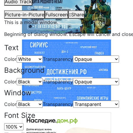
Audio Track
Picture-in-Picture
Fullscreen
Share
This is a modal window.
Beginning of dialog window. Escape will cancel and clos
Text
Color
Transparency
Background
Color
Transparency
Window
Color
Transparency
Font Size