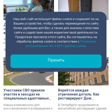
Наш веб-сайт использует файлы cookie и сохраняет их на
Вашем устройстве, чтобы сделать перемещения по сайту
Два юных петербуржца
Голый мужчина в квартире
более удобными для Вас, а также для анализа статистики
стали победителями
жены: экс-сотрудник
сайта и содействия нашей маркетинговой деятельности.
всероссийского конкурса
прокуратуры рассказал,
«Моя страна — моя Россия»
почему совершил убийство
Продолжая просмотр этого сайта, Вы соглашаетесь на
Якутская сказка и легенды
Бывший работник прокуратуры,
обработку файлов cookie в соответствии с
Политикой
Калининграда в новых образах.
задержанный за убийство голого
использования АО «ГАТР» файлов cookie
.
Два юных петербуржца стали
мужчины, рассказал о причинах,
победителями всероссийского
7 августа 2026
14:05
которые толкнули его на страшное
6 августа 2026
23:14
конкурса «Моя страна — моя
преступление. Два года назад он
Россия». Их работы с
вынес мертвеца из дома на улице
Принять
использованием бересты, листьев
Луначарского, выдавая
и янтаря дали новое прочтение
бездыханного мужчину за
народным сюжетам.
изрядно перебравшего приятеля.
Участники СВО приняли
Вернётся каждая
участие в заездах на
утраченная деталь: Как
специальных адаптивных
реставрируют Дом
карт-машинах
Единоверческой церкви
Новые возможности для
В Петербурге продолжается
Святого Николая на улице
восстановления и возвращения к
масштабная реставрация зданий-
Марата
активной жизни. Представители
памятников в рамках