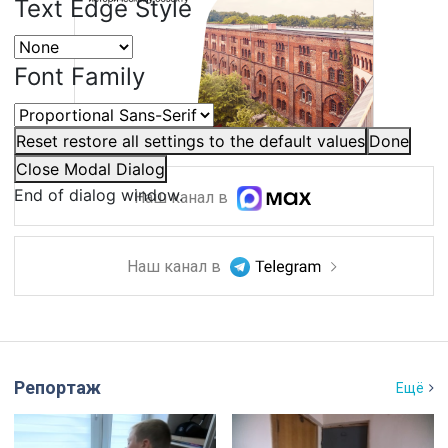
Text Edge Style
Font Family
Reset
restore all settings to the default values
Done
Close Modal Dialog
End of dialog window.
Наш канал в
Наш канал в
Репортаж
Ещё