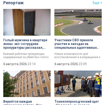
Репортаж
Ещё
Голый мужчина в квартире
Участники СВО приняли
жены: экс-сотрудник
участие в заездах на
прокуратуры рассказал,
специальных адаптивных
почему совершил убийство
карт-машинах
Бывший работник прокуратуры,
Новые возможности для
задержанный за убийство голого
восстановления и возвращения к
мужчины, рассказал о причинах,
активной жизни. Представители
которые толкнули его на страшное
6 августа 2026
23:14
фонда «СВОй дом» в Петербурге
6 августа 2026
23:09
преступление. Два года назад он
встретились с участниками
вынес мертвеца из дома на улице
специальной военной операции,
Луначарского, выдавая
которые сейчас проходят курс
бездыханного мужчину за
реабилитации. Главным событием
изрядно перебравшего приятеля.
дня стали заезды на специальных
адаптивных карт-машинах, где
ветераны смогли лично
протестировать технику и
почувствовать скорость.
Вернётся каждая
Тоннелепроходческий щит