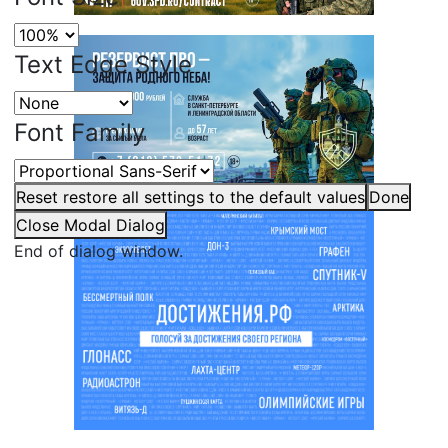
Text Edge Style
Font Family
Reset
restore all settings to the default values
Done
Close Modal Dialog
End of dialog window.