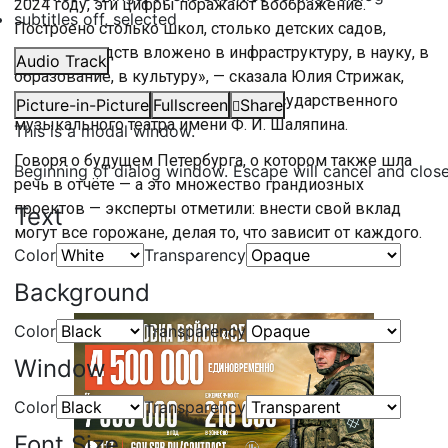
2024 году, эти цифры поражают воображение.
subtitles off
, selected
Построено столько школ, столько детских садов,
столько средств вложено в инфраструктуру, в науку, в
Audio Track
образование, в культуру», — сказала Юлия Стрижак,
директор Санкт-Петербургского государственного
Picture-in-Picture
Fullscreen
Share
музыкального театра имени Ф. И. Шаляпина.
This is a modal window.
Говоря о будущем Петербурга, о котором также шла
Beginning of dialog window. Escape will cancel and clos
речь в отчёте — а это множество грандиозных
проектов — эксперты отметили: внести свой вклад
Text
могут все горожане, делая то, что зависит от каждого.
Color
Transparency
Background
Color
Transparency
Window
Color
Transparency
Font Size