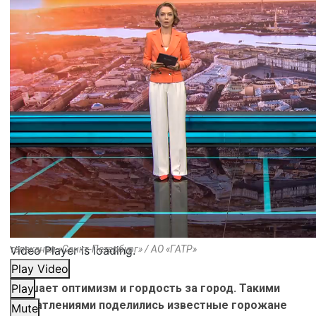
Video Player is loading.
телеканал «Санкт-Петербург» / АО «ГАТР»
Play Video
Внушает оптимизм и гордость за город. Такими
Play
впечатлениями поделились известные горожане
Mute