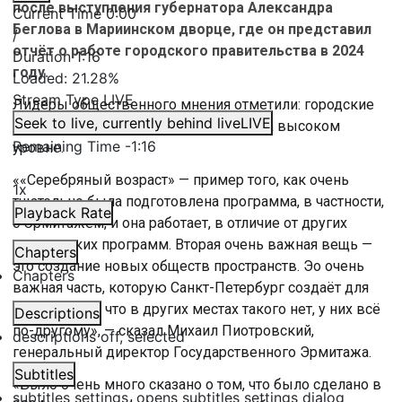
после выступления губернатора Александра
Current Time
0:00
Беглова в Мариинском дворце, где он представил
/
отчёт о работе городского правительства в 2024
Duration
1:16
году.
Loaded
:
21.28%
Stream Type
LIVE
Лидеры общественного мнения отметили: городские
Seek to live, currently behind live
LIVE
проекты и программы реализуются на высоком
Remaining Time
-
1:16
уровне.
««Серебряный возраст» — пример того, как очень
1x
тщательно была подготовлена программа, в частности,
Playback Rate
с Эрмитажем, и она работает, в отличие от других
негородских программ. Вторая очень важная вещь —
Chapters
это создание новых обществ пространств. Эо очень
Chapters
важная часть, которую Санкт-Петербург создаёт для
мира, потому что в других местах такого нет, у них всё
Descriptions
по-другому», — сказал Михаил Пиотровский,
descriptions off
, selected
генеральный директор Государственного Эрмитажа.
Subtitles
«Было очень много сказано о том, что было сделано в
subtitles settings
, opens subtitles settings dialog