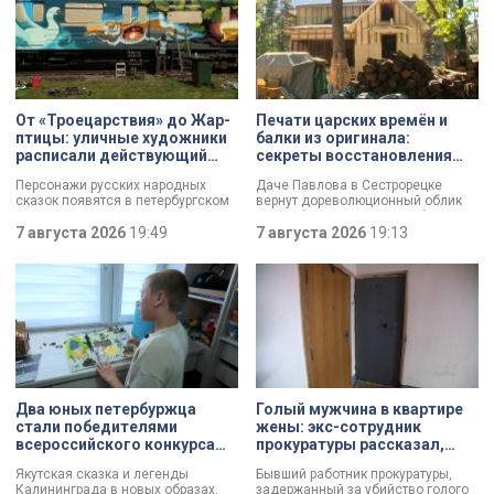
От «Троецарствия» до Жар-
Печати царских времён и
птицы: уличные художники
балки из оригинала:
расписали действующий
секреты восстановления
состав метро Петербурга
дачи Павлова
Персонажи русских народных
Даче Павлова в Сестрорецке
сказок появятся в петербургском
вернут дореволюционный облик
подземном царстве! В депо
по особой программе «Рубль за
«Выборгское» завершился
7 августа 2026
19:49
метр». Это льготная арендная
7 августа 2026
19:13
масштабный съезд лучших
ставка, которая действует для
уличных художников страны — от
инвестора сразу после того, как он
Краснодара до Владивостока.
отреставрирует объект за свой
Мастерам передали в полное
счёт. По словам губернатора
распоряжение шесть
Александра Беглова, срок
действующих вагонов, и те
договора рассчитан на 49 лет, из
превратили их в настоящие арт-
которых за семь арендатор
объекты. Результат доказал:
должен полностью выполнить все
баллончик с краской в руках
обязательства. Как
профессионала — это не порча
восстанавливают яркий пример
имущества, а яркий стрит-арт,
деревянного модерна и почему
Два юных петербуржца
Голый мужчина в квартире
который не имеет ничего общего с
эта история уникальна?
стали победителями
жены: экс-сотрудник
вандализмом.
всероссийского конкурса
прокуратуры рассказал,
«Моя страна — моя Россия»
почему совершил убийство
Якутская сказка и легенды
Бывший работник прокуратуры,
Калининграда в новых образах.
задержанный за убийство голого