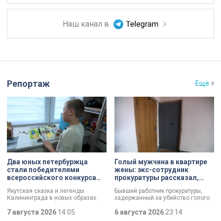
Наш канал в
Репортаж
Ещё
Два юных петербуржца
Голый мужчина в квартире
стали победителями
жены: экс-сотрудник
всероссийского конкурса
прокуратуры рассказал,
«Моя страна — моя Россия»
почему совершил убийство
Якутская сказка и легенды
Бывший работник прокуратуры,
Калининграда в новых образах.
задержанный за убийство голого
Два юных петербуржца стали
мужчины, рассказал о причинах,
победителями всероссийского
7 августа 2026
14:05
которые толкнули его на страшное
6 августа 2026
23:14
конкурса «Моя страна — моя
преступление. Два года назад он