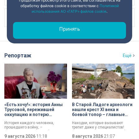
Продолжая просмотр этого сайта, Вы соглашаетесь на
обработку файлов cookie в соответствии с
Политикой
использования АО «ГАТР» файлов cookie
.
Наш канал в
Принять
Репортаж
Ещё
«Есть хочу!»: история Анны
В Старой Ладоге археологи
Трусовой, пережившей
нашли крест XI века и
оккупацию и потерю
боевой топор – главные
близких в 12 лет
трофеи экспедиции
История каждого человека,
Находки, которые вызывают
прошедшего войну, –
трепет даже у специалистов!
напоминание о цене победы.
Нательный крест возрастом более
Сколько испытаний выпало на
9 августа 2026
11:18
тысячи лет и боевой топор – вот
8 августа 2026
21:07