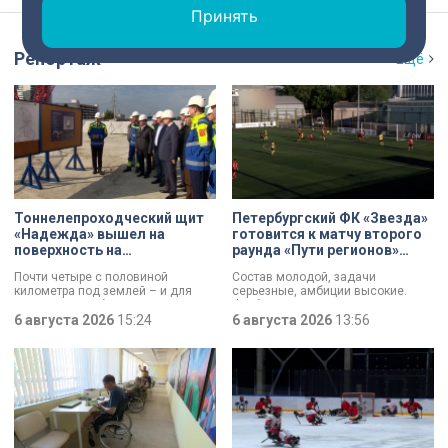
Принять
Репортаж
Ещё
Тоннелепроходческий щит
Петербургский ФК «Звезда»
«Надежда» вышел на
готовится к матчу второго
поверхность на
раунда «Пути регионов»
Шуваловском проспекте
Кубка России
Почти четыре с половиной
Состав молодой, задачи
километра под землей – и для
серьезные, амбиции высокие.
«Надежды» забрезжил свет:
Футбольная «Звезда»,
проходческий щит вышел на
6 августа 2026
15:24
выступающая во второй Лиге Б,
6 августа 2026
13:56
поверхность. О ходе работ у
готовится к матчу второго раунда
демонтажного котлована сегодня
«Пути регионов» Кубка России.
рассказали губернатору
Соперник – «Великие Луки». Наш
Александру Беглову и
корреспондент Маргарита
председателю Законодательного
Зайцева побывала на тренировке
Собрания Александру Бельскому.
петербургского коллектива в
преддверии ответственной игры.