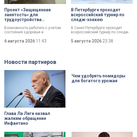
Проект «Защищенная
В Петербурге проходит
занятость» для
всероссийский турнир по
трудоустройства
следж-хоккею
участников СВО с
Возможность работать с учетом
В Санкт-Петербурге проходит
инвалидностью стартовал в
состояния здоровья и
всероссийский турнир по следж-
Петербурге
индивидуальных возможностей. В
хоккею. Призёры получат не
Петербурге стартовал пилотный
6 августа 2026
11:43
только медали, но и возможность
5 августа 2026
23:38
проект «Защищенная занятость»
в следующем сезоне стать
для людей с тяжелой
участниками чемпионата России
инвалидностью, в том числе
«Лиги героев».
бойцов СВО. Участникам помогут
Новости партнеров
подобрать подходящее занятие,
оформить необходимые
документы и адаптироваться на
рабочем месте.
Чем удобрять помидоры
для богатого урожая
Глава Ла Лиги назвал
жалким обращение
Инфантино