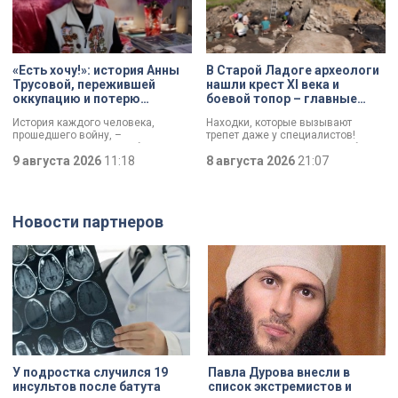
Отечественной войны. Победа
имела огромное стратегическое
значение – угроза городу с севера
была ликвидирована.
«Есть хочу!»: история Анны
В Старой Ладоге археологи
Трусовой, пережившей
нашли крест XI века и
оккупацию и потерю
боевой топор – главные
близких в 12 лет
трофеи экспедиции
История каждого человека,
Находки, которые вызывают
прошедшего войну, –
трепет даже у специалистов!
напоминание о цене победы.
Нательный крест возрастом более
Сколько испытаний выпало на
9 августа 2026
11:18
тысячи лет и боевой топор – вот
8 августа 2026
21:07
долю блокадников, тружеников
главные трофеи археологической
тыла, солдат, женщин и, конечно
экспедиции в Старой Ладоге в
же, детей. Три года скитаний,
этом году.
потеря близких, голод – в 12 лет
Новости партнеров
она осталась совершенно одна. О
судьбе Анны Трусовой,
пережившей оккупацию
Павловска и потерю близких.
У подростка случился 19
Павла Дурова внесли в
инсультов после батута
список экстремистов и