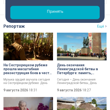
Принять
Репортаж
Ещё
На Сестрорецком рубеже
День окончания
прошла масштабная
Ленинградской битвы в
реконструкция боев в честь
Петербурге: память,
Дня окончания
церемонии и планы по
Музыка орудий звучала сегодня
Сегодня – День окончания
Ленинградской битвы
созданию нового
на Сестрорецком рубеже. День
Ленинградской битвы, День
мемориала
окончания Ленинградской битвы
воинской славы России. В своем
вспоминали и через
9 августа 2026
18:31
обращении губернатор Александр
9 августа 2026
18:27
реконструкции. Масштабное
Беглов и председатель
сражение стало предвестником
Законодательного собрания
будущей Победы.
Александр Бельский отметили:
Ленинград был в центре самого
длительного сражения Великой