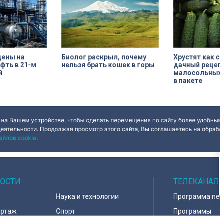
цены на
Биолог раскрыл, почему
Хрустят как 
фть в 21-м
нельзя брать кошек в горы
дачный реце
й
малосольных
в пакете
 на Вашем устройстве, чтобы сделать перемещения по сайту более удобным
деятельности. Продолжая просмотр этого сайта, Вы соглашаетесь на обрабо
айлов cookie
.
ОСТИ
ТЕЛЕКАНАЛ
Наука и технологии
Программа п
ортаж
Спорт
Программы