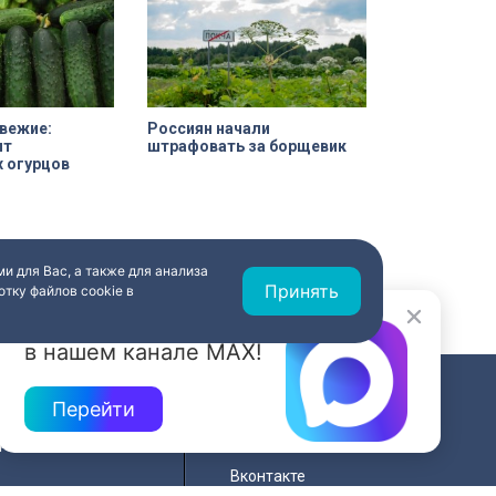
свежие:
Россиян начали
пт
штрафовать за борщевик
 огурцов
и для Вас, а также для анализа
Принять
тку файлов cookie в
Новости быстрее
в нашем канале MAX!
Перейти
СВЯЗЬ
ередач
RSS
Вконтакте