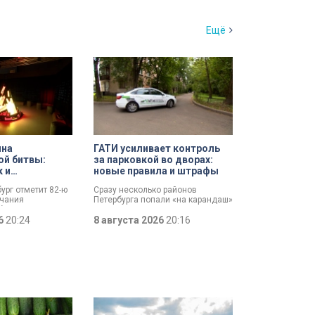
Ещё
ина
ГАТИ усиливает контроль
ой битвы:
за парковкой во дворах:
к и
новые правила и штрафы
 имен
бург отметит 82-ю
Сразу несколько районов
нчания
Петербурга попали «на карандаш»
битвы. Это День
к ГАТИ. Там усилят контроль за
, который был
26
20:24
парковкой во дворах. За два
8 августа 2026
20:16
ановлен в апреле
летних месяца только по
Выборгскому району ведомство
вынесло больше 10 тысяч
постановлений.