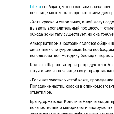
Life.ru
сообщает, что по словам врача-анес
пояснице может стать препятствием для пр
«Хотя краска и стерильная, в ней могут со
вызвать воспалительный процесс», — отмет
обхода зоны тату существует, но она требу
Альтернативой анестезии является общий н
связанных с татуировками. Если необходим
использоваться методику блокады нервов.
Коллега Шарапова, врач-репродуктолог Ал
татуировки на пояснице могут представлять
«Если нет участка чистой кожи, проведени
Попадание частиц краски в спинномозгову
отметил он.
Врач-дерматолог Кристина Радина акцентир
некачественные материалы и инструменты, 
заражению опасными инфекциями, такими к