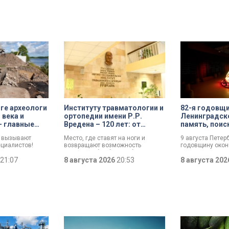
ге археологи
Институту травматологии и
82-я годовщ
 века и
ортопедии имени Р.Р.
Ленинградск
– главные
Вредена – 120 лет: от
память, поис
диции
императорской лечебницы
возвращение
е вызывают
Место, где ставят на ноги и
9 августа Петер
до передового
ециалистов!
возвращают возможность
годовщину око
медицинского центра
 возрастом
двигаться без боли. Юбилей
Ленинградской 
 и боевой топор
21:07
отмечает Институт травматологии
8 августа 2026
20:53
воинской славы
8 августа 20
офеи
и ортопедии имени Р.Р. Вредена.
официально уст
 экспедиции в
прошлого года.
этом году.