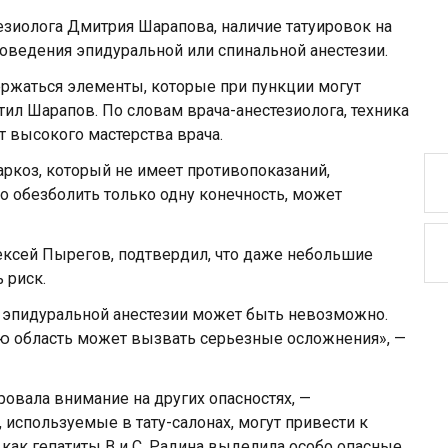
тезиолога Дмитрия Шарапова, наличие татуировок на
оведения эпидуральной или спинальной анестезии.
держаться элементы, которые при пункции могут
ил Шарапов. По словам врача-анестезиолога, техника
ет высокого мастерства врача.
аркоз, который не имеет противопоказаний,
о обезболить только одну конечность, может
ексей Пырегов, подтвердил, что даже небольшие
 риск.
е эпидуральной анестезии может быть невозможно.
ю область может вызвать серьезные осложнения», —
овала внимание на других опасностях, —
используемые в тату-салонах, могут привести к
ак гепатиты B и C. Радина выделила особо опасные