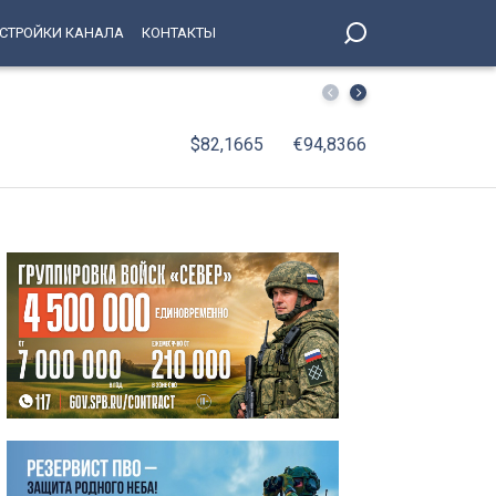
СТРОЙКИ КАНАЛА
КОНТАКТЫ
Поймали за день: рецидивист отобрал телефон у 69-ле
$82,1665
€94,8366