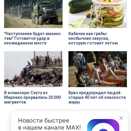
"Наступление будет именно
Кабачки как грибы:
там" Готовится удар в
необычная закуска,
неожиданном месте
которую готовят летом
В испанскую Сеуту из
Врач предупредил людей
Марокко прорвались 20 000
старше 40 лет об опасности
мигрантов
жары
Новости быстрее
в нашем канале MAX!