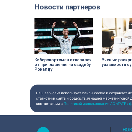
Мастерам передали в полное
счёт. По словам 
Новости партнеров
распоряжение шесть
Александра Бегло
действующих вагонов, и те
договора рассчита
превратили их в настоящие арт-
которых за семь 
объекты. Результат доказал:
должен полность
баллончик с краской в руках
все обязательств
профессионала — это не порча
восстанавливают
имущества, а яркий стрит-арт,
деревянного мод
который не имеет ничего общего
эта история уник
с вандализмом.
Киберспортсмен отказался
Ученые раскр
от приглашения на свадьбу
уязвимости су
Роналду
Наш веб-сайт использует файлы cookie и сохраняет их
статистики сайта и содействия нашей маркетинговой 
соответствии с
Политикой использования АО «ГАТР» ф
НОВ