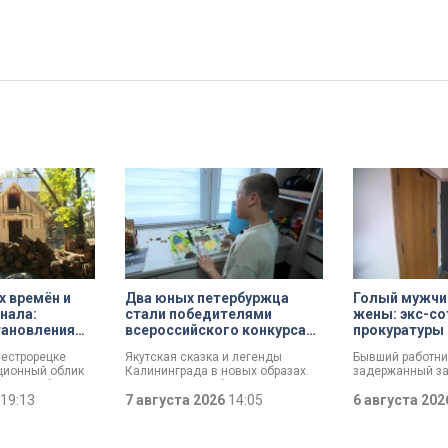
х времён и
Два юных петербуржца
Голый мужчин
инала:
стали победителями
жены: экс-со
тановления
всероссийского конкурса
прокуратуры 
«Моя страна — моя Россия»
почему сове
Сестрорецке
Якутская сказка и легенды
Бывший работни
ционный облик
Калининграда в новых образах.
задержанный за
мме «Рубль за
Два юных петербуржца стали
мужчины, расска
ная арендная
19:13
победителями всероссийского
7 августа 2026
14:05
которые толкнул
6 августа 20
действует для
конкурса «Моя страна — моя
страшное прест
осле того, как
Россия». Их работы с
назад он вынес
т объект за свой
использованием бересты,
дома на улице Л