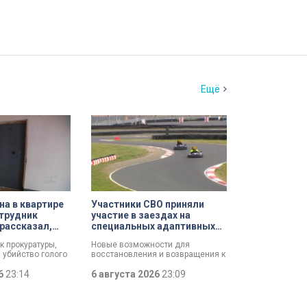
Ещё
а в квартире
Участники СВО приняли
трудник
участие в заездах на
рассказал,
специальных адаптивных
ршил убийство
карт-машинах
к прокуратуры,
Новые возможности для
 убийство голого
восстановления и возвращения к
зал о причинах,
активной жизни. Представители
и его на
26
23:14
фонда «СВОй дом» в Петербурге
6 августа 2026
23:09
упление. Два года
встретились с участниками
 мертвеца из
специальной военной операции,
уначарского,
которые сейчас проходят курс