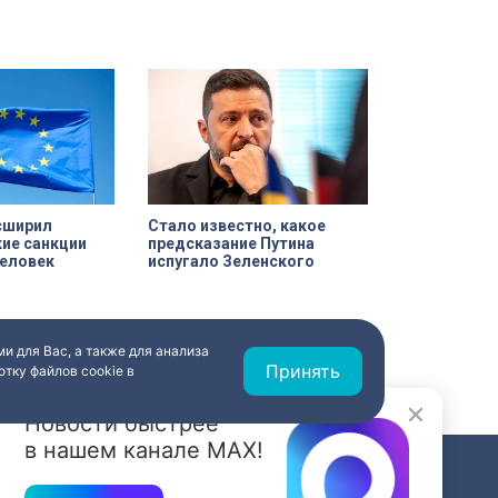
ханного мужчину
реабилитации. Главным
ебравшего
событием дня стали заезды на
специальных адаптивных карт-
машинах, где ветераны смогли
лично протестировать технику и
почувствовать скорость.
сширил
Стало известно, какое
ие санкции
предсказание Путина
человек
испугало Зеленского
и для Вас, а также для анализа
Принять
тку файлов cookie в
Новости быстрее
в нашем канале MAX!
СВЯЗЬ