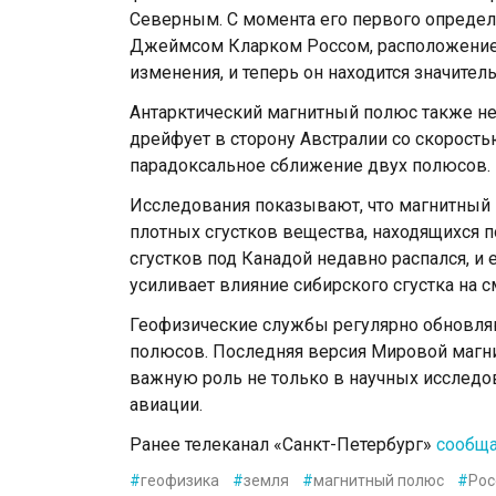
Северным. С момента его первого определ
Джеймсом Кларком Россом, расположение 
изменения, и теперь он находится значител
Антарктический магнитный полюс также н
дрейфует в сторону Австралии со скорость
парадоксальное сближение двух полюсов.
Исследования показывают, что магнитный
плотных сгустков вещества, находящихся п
сгустков под Канадой недавно распался, и е
усиливает влияние сибирского сгустка на 
Геофизические службы регулярно обновл
полюсов. Последняя версия Мировой магни
важную роль не только в научных исследов
авиации.
Ранее телеканал «Санкт-Петербург»
сообщ
#
геофизика
#
земля
#
магнитный полюс
#
Рос