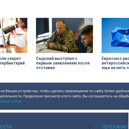
губернатора
листьев и янтаря дали новое
выдавая безды
ва, срок
прочтение народным сюжетам.
за изрядно пер
н на 49 лет, из
приятеля.
арендатор
ю выполнить
а. Как
 яркий пример
ерна и почему
альна?
ыли секрет
Евросоюз ра
Сырский выступил с
пербактерий
антироссийск
первым заявлением после
еще на пять 
отставки
 на Вашем устройстве, чтобы сделать перемещения по сайту более удобным
деятельности. Продолжая просмотр этого сайта, Вы соглашаетесь на обрабо
айлов cookie
.
ОСТИ
ТЕЛЕКАНАЛ