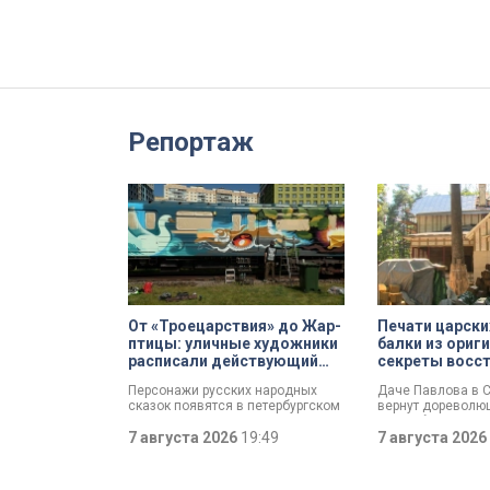
Репортаж
От «Троецарствия» до Жар-
Печати царски
птицы: уличные художники
балки из ориг
расписали действующий
секреты восс
состав метро Петербурга
дачи Павлова
Персонажи русских народных
Даче Павлова в 
сказок появятся в петербургском
вернут дореволю
подземном царстве! В депо
по особой програ
«Выборгское» завершился
7 августа 2026
19:49
метр». Это льгот
7 августа 2026
масштабный съезд лучших
ставка, которая 
уличных художников страны — от
инвестора сразу п
Краснодара до Владивостока.
он отреставрируе