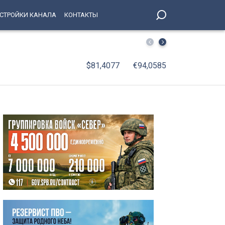
СТРОЙКИ КАНАЛА
КОНТАКТЫ
Смертельная «цепочка» на КАД: под Петербургом в тро
$81,4077
€94,0585