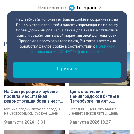
Наш канал в
Наш веб-сайт использует файлы cookie и сохраняет их на
Вашем устройстве, чтобы сделать перемещения по сайту
более удобными для Вас, а также для анализа статистики
сайта и содействия нашей маркетинговой деятельности.
Продолжая просмотр этого сайта, Вы соглашаетесь на
Репортаж
Ещё
обработку файлов cookie в соответствии с
Политикой
использования АО «ГАТР» файлов cookie
.
Принять
На Сестрорецком рубеже
День окончания
прошла масштабная
Ленинградской битвы в
реконструкция боев в честь
Петербурге: память,
Дня окончания
церемонии и планы по
Музыка орудий звучала сегодня
Сегодня – День окончания
Ленинградской битвы
созданию нового
на Сестрорецком рубеже. День
Ленинградской битвы, День
мемориала
окончания Ленинградской битвы
воинской славы России. В своем
вспоминали и через
9 августа 2026
18:31
обращении губернатор Александр
9 августа 2026
18:27
реконструкции. Масштабное
Беглов и председатель
сражение стало предвестником
Законодательного собрания