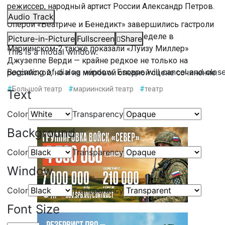
режиссер, народный артист России Александр Петров.
Audio Track
Оперой «Беатриче и Бенедикт» завершились гастроли
Большого театра в Петербурге. На неделе в
Picture-in-Picture
Fullscreen
Share
Мариинском-2 также показали «Луизу Миллер»
This is a modal window.
Джузеппе Верди — крайне редкое не только на
Beginning of dialog window. Escape will cancel and clos
российской, но и на мировой оперной сцене сочинение.
#
Большой театр
#
мариинский театр
#
театр
Text
Color
Transparency
Background
Color
Transparency
Window
Color
Transparency
Font Size