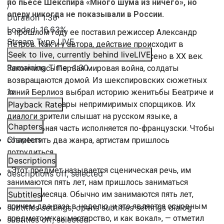
по пьесе Шекспира «Много шума из ничего», но
/
оперу никогда не показывали в России.
Duration
1:30
Loaded
:
16.63%
В прошлом году ее поставил режиссер Александр
Stream Type
LIVE
Петров. Как и у автора, действие происходит в
Seek to live, currently behind live
LIVE
сицилийской Мессине, только перенесено в XX век.
Remaining Time
-
1:30
Закончилась Первая мировая война, солдаты
возвращаются домой. Из шекспировских сюжетных
1x
линий Берлиоз выбрал историю женитьбы Беатриче и
Бенедикта — пары непримиримых спорщиков. Их
Playback Rate
диалоги зрители слышат на русском языке, а
Chapters
музыкальная часть исполняется по-французски. Чтобы
Chapters
совместить два жанра, артистам пришлось
потрудиться.
Descriptions
«Этот предмет называется сценическая речь, им
descriptions off
, selected
занимаются пять лет, нам пришлось заниматься
полтора месяца. Обычно им занимаются пять лет,
Subtitles
причем два раза в неделю, и это является основным
subtitles settings
, opens subtitles settings dialog
предметом как мастерство, и как вокал», — отметил
subtitles off
, selected