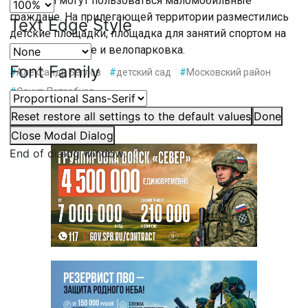
которым могут пользоваться маломобильные
граждане. На прилегающей территории разместились
Text Edge Style
детские площадки, площадка для занятий спортом на
свежем воздухе и велопарковка.
Font Family
#
Александр Беглов
#
детский сад
#
Московский район
#
Санкт-Петербург
Reset
restore all settings to the default values
Done
Close Modal Dialog
End of dialog window.