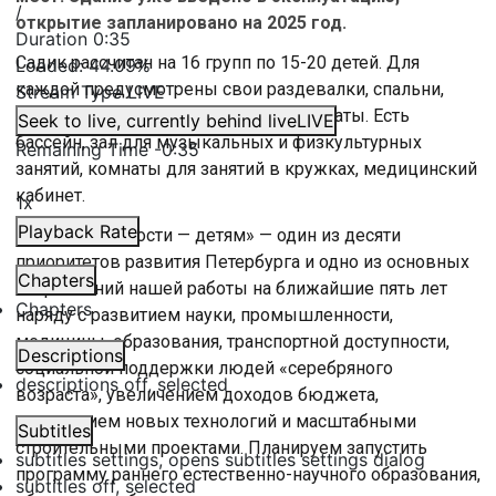
/
открытие запланировано на 2025 год.
Duration
0:35
Садик рассчитан на 16 групп по 15-20 детей. Для
Loaded
:
44.09%
каждой предусмотрены свои раздевалки, спальни,
Stream Type
LIVE
игровые, буфетные и туалетные комнаты. Есть
Seek to live, currently behind live
LIVE
бассейн, зал для музыкальных и физкультурных
Remaining Time
-
0:35
занятий, комнаты для занятий в кружках, медицинский
кабинет.
1x
Playback Rate
«Все возможности — детям» — один из десяти
приоритетов развития Петербурга и одно из основных
Chapters
направлений нашей работы на ближайшие пять лет
Chapters
наряду с развитием науки, промышленности,
медицины, образования, транспортной доступности,
Descriptions
социальной поддержки людей «серебряного
descriptions off
, selected
возраста», увеличением доходов бюджета,
внедрением новых технологий и масштабными
Subtitles
строительными проектами. Планируем запустить
subtitles settings
, opens subtitles settings dialog
программу раннего естественно-научного образования,
subtitles off
, selected