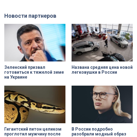
просто стены, а восстанавливают
демонтажного котлована сегодня
буквально каждую утраченную
рассказали губернатору
деталь. Один из самых знаковых
Александру Беглову и
Новости партнеров
адресов сейчас — Дом
председателю Законодательного
Единоверческой церкви Святого
Собрания Александру Бельскому.
Николая на улице Марата. Здание
XIX века, прошедшее через
несколько перестроек, сегодня
переживает второе рождение.
Жемчужина, объекта культурного
наследия — исторические часы.
Их элементы утрачены на 90%.
Зеленский призвал
Названа средняя цена новой
готовиться к тяжелой зиме
легковушки в России
на Украине
Гигантский питон целиком
В России подробно
проглотил мужчину после
разобрали модный образ