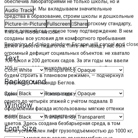
обеспечив лабораториями не только школы, но и
детские сады. Мы вкладываем значительные
Audio Track
средства в образование, строим школы и дошкольные
учреждения по высшему — петербургскому стандарту,
Picture-in-Picture
Fullscreen
Share
и этот детский сад – яркое тому подтверждение. В нем
This is a modal window.
созданы все условия для комфортного пребывания
Beginning of dialog window. Escape will cancel and clos
детей и работы педагогов. Пять лет назад у нас был
огромный дефицит социальных объектов: не хватало
Text
100 школ и 200 детских садов. За эти годы мы ввели
105 школ и 220 дошкольных учреждений. Дальше
Color
Transparency
будем строить в плановом режиме», — подчеркнул
Background
губернатор Александр Беглов.
Color
Transparency
Здание нового детского сада – разновысотное: от
одного до четырёх этажей с учётом подвала. В
Window
оформлении фасада использованы мягкие оттенки
жёлтого, зелёного, охристо-оранжевого и белого
Color
Transparency
цветов. Здесь создана безбарьерная среда, в том
Font Size
числе установлен лифт грузоподъёмностью до 1000 кг,