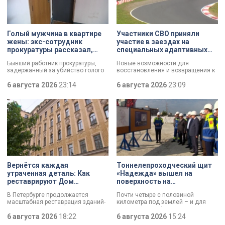
Голый мужчина в квартире
Участники СВО приняли
жены: экс-сотрудник
участие в заездах на
прокуратуры рассказал,
специальных адаптивных
почему совершил убийство
карт-машинах
Бывший работник прокуратуры,
Новые возможности для
задержанный за убийство голого
восстановления и возвращения к
мужчины, рассказал о причинах,
активной жизни. Представители
которые толкнули его на страшное
6 августа 2026
23:14
фонда «СВОй дом» в Петербурге
6 августа 2026
23:09
преступление. Два года назад он
встретились с участниками
вынес мертвеца из дома на улице
специальной военной операции,
Луначарского, выдавая
которые сейчас проходят курс
бездыханного мужчину за
реабилитации. Главным событием
изрядно перебравшего приятеля.
дня стали заезды на специальных
адаптивных карт-машинах, где
ветераны смогли лично
протестировать технику и
почувствовать скорость.
Вернётся каждая
Тоннелепроходческий щит
утраченная деталь: Как
«Надежда» вышел на
реставрируют Дом
поверхность на
Единоверческой церкви
Шуваловском проспекте
В Петербурге продолжается
Почти четыре с половиной
Святого Николая на улице
масштабная реставрация зданий-
километра под землей – и для
Марата
памятников в рамках
«Надежды» забрезжил свет:
губернаторской программы.
6 августа 2026
18:22
проходческий щит вышел на
6 августа 2026
15:24
Специалисты обновляют не
поверхность. О ходе работ у