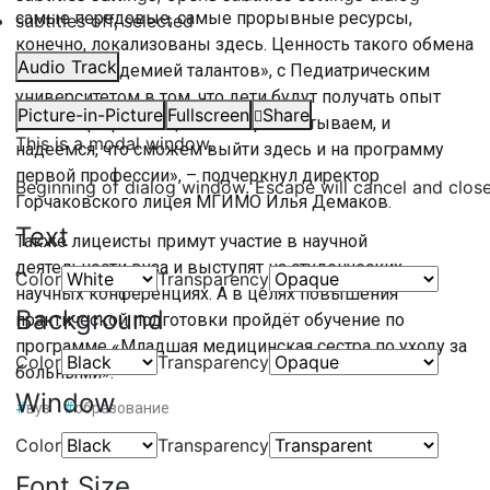
самые передовые, самые прорывные ресурсы,
subtitles off
, selected
конечно, локализованы здесь. Ценность такого обмена
Audio Track
здесь с «Академией талантов», с Педиатрическим
университетом в том, что дети будут получать опыт
Picture-in-Picture
Fullscreen
Share
ранней профилизации. Мы и рассчитываем, и
This is a modal window.
надеемся, что сможем выйти здесь и на программу
первой профессии», – подчеркнул директор
Beginning of dialog window. Escape will cancel and clos
Горчаковского лицея МГИМО Илья Демаков.
Text
Также лицеисты примут участие в научной
деятельности вуза и выступят на студенческих
Color
Transparency
научных конференциях. А в целях повышения
Background
практической подготовки пройдёт обучение по
программе «Младшая медицинская сестра по уходу за
Color
Transparency
больными».
Window
#
вуз
#
образование
Color
Transparency
Font Size