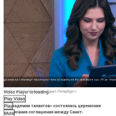
Video Player is loading.
Фото и видео: телеканал «Санкт-Петербург»
Play Video
В «Академии талантов» состоялась церемония
Play
подписания соглашения между Санкт-
Mute