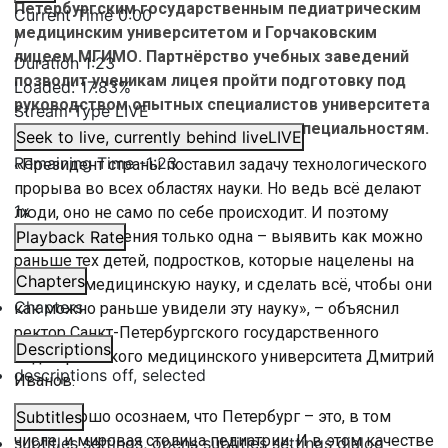
Петербургским государственным педиатрическим
Current Time
0:00
медицинским университетом и Горчаковским
/
лицеем МГИМО. Партнёрство учебных заведений
Duration
1:23
позволит ученикам лицея пройти подготовку под
Loaded
:
17.83%
руководством опытных специалистов университета
Stream Type
LIVE
и повысит интерес к медицинским специальностям.
Seek to live, currently behind live
LIVE
Remaining Time
-
1:23
«Президент страны поставил задачу технологического
прорыва во всех областях науки. Но ведь всё делают
1x
люди, оно не само по себе происходит. И поэтому
задача соглашения только одна – выявить как можно
Playback Rate
раньше тех детей, подростков, которые нацелены на
Chapters
науку, на медицинскую науку, и сделать всё, чтобы они
Chapters
как можно раньше увидели эту науку», – объяснил
ректор Санкт-Петербургского государственного
Descriptions
педиатрического медицинского университета Дмитрий
descriptions off
, selected
Иванов.
«Мы хорошо осознаем, что Петербург – это, в том
Subtitles
числе, и мировая столица педиатрии. И в этом качестве
subtitles settings
, opens subtitles settings dialog