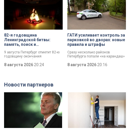
этом году.
82-я годовщина
ГАТИ усиливает контроль за
Ленинградской битвы:
парковкой во дворах: новые
память, поиск и
правила и штрафы
возвращение имен
9 августа Петербург отметит 82-ю
Сразу несколько районов
годовщину окончания
Петербурга попали «на карандаш»
Ленинградской битвы. Это День
к ГАТИ. Там усилят контроль за
воинской славы, который был
8 августа 2026
20:24
парковкой во дворах. За два
8 августа 2026
20:16
официально установлен в апреле
летних месяца только по
прошлого года.
Выборгскому району ведомство
вынесло больше 10 тысяч
постановлений.
Новости партнеров