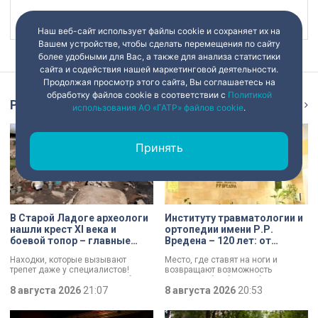
Наш канал в
Наш веб-сайт использует файлы cookie и сохраняет их на
Вашем устройстве, чтобы сделать перемещения по сайту
более удобными для Вас, а также для анализа статистики
сайта и содействия нашей маркетинговой деятельности.
Продолжая просмотр этого сайта, Вы соглашаетесь на
обработку файлов cookie в соответствии с
Политикой
Репортаж
Ещё
использования АО «ГАТР» файлов cookie
.
Принять
В Старой Ладоге археологи
Институту травматологии и
нашли крест XI века и
ортопедии имени Р.Р.
боевой топор – главные
Вредена – 120 лет: от
трофеи экспедиции
императорской лечебницы
Находки, которые вызывают
Место, где ставят на ноги и
до передового
трепет даже у специалистов!
возвращают возможность
медицинского центра
Нательный крест возрастом более
двигаться без боли. Юбилей
тысячи лет и боевой топор – вот
8 августа 2026
21:07
отмечает Институт травматологии
8 августа 2026
20:53
главные трофеи археологической
и ортопедии имени Р.Р. Вредена.
экспедиции в Старой Ладоге в