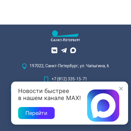
197022, Санкт-Петербург, ул. Чапыгина, 6
+7 (812) 335-15-71
Новости быстрее
Внимание! Отдельные видеоматериалы, размещенные на настоящем
сайте, могут содержать информацию, предназначенную для лиц,
в нашем канале MAX!
достигших 18 лет.
Перейти