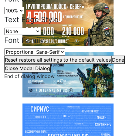
Text Edge Style
Font Family
Reset
restore all settings to the default values
Done
Close Modal Dialog
End of dialog window.