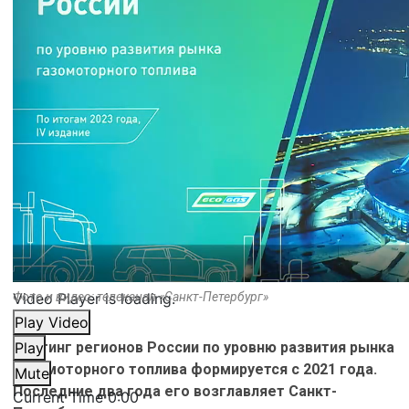
Video Player is loading.
Фото и видео: телеканал «Санкт-Петербург»
Play Video
Рейтинг регионов России по уровню развития рынка
Play
газомоторного топлива формируется с 2021 года.
Mute
Последние два года его возглавляет Санкт-
Current Time
0:00