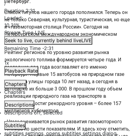
Петербург.
/
Duration
2:31
Список титулов нашего города пополнился. Теперь он
Loaded
:
не только Северная, культурная, туристическая, но еще
10.31%
и «газомоторная столица России». Сегодня на
Stream Type
LIVE
Петербургском международном экономическом
Seek to live, currently behind live
LIVE
форуме город звание подтвердил.
Remaining Time
-
2:31
Рейтинг регионов по уровню развития рынка
экологичного топлива формируется четыре года. И
1x
последние два года возглавляет его именно
Playback Rate
Петербург. Первые 15 автобусов на природном газе
вышли на улицы города 10 лет назад, а сегодня в
Chapters
автопарке их больше 3 000. В прошлом году объем
Chapters
реализации природного газа на транспорте в
Петербурге достиг рекордного уровня – более 157
Descriptions
миллионов кубометров.
descriptions off
, selected
«Нами оценивается рынок развития газомоторного
Subtitles
топлива по шести показателям. И здесь хочу отметить,
subtitles settings
, opens subtitles settings dialog