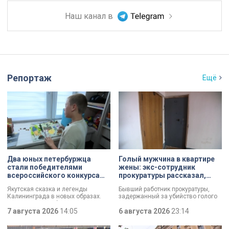
Наш канал в
Репортаж
Ещё
Два юных петербуржца
Голый мужчина в квартире
стали победителями
жены: экс-сотрудник
всероссийского конкурса
прокуратуры рассказал,
«Моя страна — моя Россия»
почему совершил убийство
Якутская сказка и легенды
Бывший работник прокуратуры,
Калининграда в новых образах.
задержанный за убийство голого
Два юных петербуржца стали
мужчины, рассказал о причинах,
победителями всероссийского
7 августа 2026
14:05
которые толкнули его на страшное
6 августа 2026
23:14
конкурса «Моя страна — моя
преступление. Два года назад он
Россия». Их работы с
вынес мертвеца из дома на улице