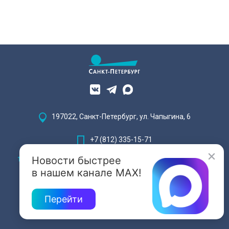
197022, Санкт-Петербург, ул. Чапыгина, 6
+7 (812) 335-15-71
Новости быстрее
Внимание! Отдельные видеоматериалы, размещенные на настоящем
сайте, могут содержать информацию, предназначенную для лиц,
в нашем канале MAX!
достигших 18 лет.
Перейти