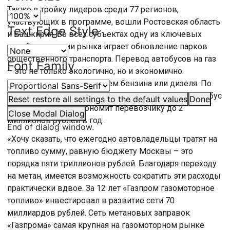
Также в тройку лидеров среди 77 регионов,
участвующих в программе, вошли Ростовская область
Text Edge Style
и Башкирия. Во всех субъектах одну из ключевых
ролей в развитии рынка играет обновление парков
общественного транспорта. Перевод автобусов на газ
Font Family
– это не только экологично, но и экономично.
Стоимость метана ниже, чем бензина или дизеля. По
оценке «Газпром газомоторное топливо», один автобус
Reset
restore all settings to the default values
Done
большого класса экономит перевозчику до 2
Close Modal Dialog
миллионов рублей в год.
End of dialog window.
«Хочу сказать, что ежегодно автовладельцы тратят на
топливо сумму, равную бюджету Москвы – это
порядка пяти триллионов рублей. Благодаря переходу
на метан, имеется возможность сократить эти расходы
практически вдвое. За 12 лет «Газпром газомоторное
топливо» инвестировал в развитие сети 70
миллиардов рублей. Сеть метановых заправок
«Газпрома» самая крупная на газомоторном рынке