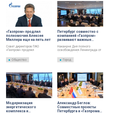
измерения температуры и
давления. Также здесь есть
новейшие приборы учёта газа
отечественного производства.
«Газпром» продлил
Петербург совместно с
полномочия Алексея
компанией «Газпром»
Миллера еще на пять лет
развивают важные
инфраструктурные
Совет директоров ПАО
Накануне Дня полного
проекты
«Газпром» продлил
освобождения Ленинграда от
полномочия председателя
фашистской блокады
правления Алексея Миллера
губернатор Петербурга
Общество
Город
еще на пять лет.
Александр Беглов в своем
традиционном обращении
отметил, что сегодня стоит
задача — развивать город
таким, каким его хотели бы
видеть его защитники.
Модернизация
Александр Беглов:
энергетического
Совместные проекты
комплекса и
Петербурга и «Газпрома»