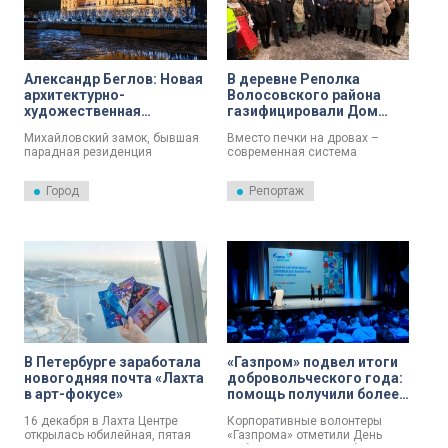
Александр Беглов: Новая
В деревне Реполка
архитектурно-
Волосовского района
художественная
газифицировали Дом
подсветка
культуры
Михайловский замок, бывшая
Вместо печки на дровах –
Михайловского замка
парадная резиденция
современная система
дополнила огни
императора Павла I, предстал
отопления. Дом культуры в
предновогоднего
в новом вечернем образе
деревне Реполка
Петербурга
Город
Репортаж
благодаря архитектурно-
Волосовского района сегодня
художественной подсветке.
подключили к сетевому
Фасады памятника
природному газу. Для
архитектуры XVIII века
петербуржцев, у которых в
освещают 433 современных
этом направлении дачи, и для
светодиодных светильника.
местных жителей - событие
знаменательное. ДК в деревне
– настоящий центр культурной
и общественной жизни.
В Петербурге заработала
«Газпром» подвел итоги
новогодняя почта «Лахта
добровольческого года:
в арт-фокусе»
помощь получили более
4 тысяч человек
16 декабря в Лахта Центре
Корпоративные волонтеры
открылась юбилейная, пятая
«Газпрома» отметили День