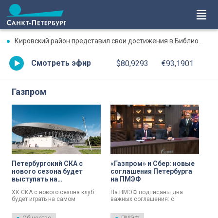
Кировский район представил свои достижения в Библиотечно-культурном комплексе имени Молчанова
Смотреть эфир
$80,9293
€93,1901
Газпром
Петербургский СКА с
«Газпром» и Сбер: новые
нового сезона будет
соглашения Петербурга
выступать на
на ПМЭФ
одноименной арене
ХК СКА с нового сезона клуб
На ПМЭФ подписаны два
будет играть на самом
важных соглашения: с
вместительном дворце мира.
«Газпромом» — о социально-
экономическом развитии и