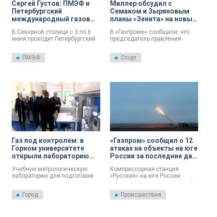
Сергей Густов: ПМЭФ и
Миллер обсудил с
Петербургский
Семаком и Зыряновым
международный газовый
планы «Зенита» на новый
форум – ключевые
сезон
В Северной столице с 3 по 6
В «Газпроме» сообщили, что
события в жизни города
июня проходит Петербургский
председатель правления
международный
Алексей Миллер обсудил с
экономический форум. Это
Сергеем Семаком и
ПМЭФ
Спорт
событие имеет высокое
Константином Зыряновым
значение для дальнейшего
итоги сезона, в котором ФК
развития как города на Неве,
«Зенит» завоевал 11-е
так и России в целом. В
чемпионство.
«Экспофоруме» работает
студия телеканала «Санкт-
Петербург», гостями которой
становятся видные
представители
общественности.
Газ под контролем: в
«Газпром» сообщил о 12
Горном университете
атаках на объекты на юге
открыли лабораторию
России за последние две
нового поколения для
недели
Учебную метрологическую
Компрессорная станция
подготовки метрологов
лабораторию для подготовки
«Русская» на юге России
специалистов газовой отрасли
снова подверглась атаке. Об
открыли в Санкт-Петербургском
этом сообщили в
Город
Происшествия
горном университете. Её
официальном телеграм-канале
оснастили современным
ПАО «Газпром».
оборудованием, необходимым
для калибровки систем