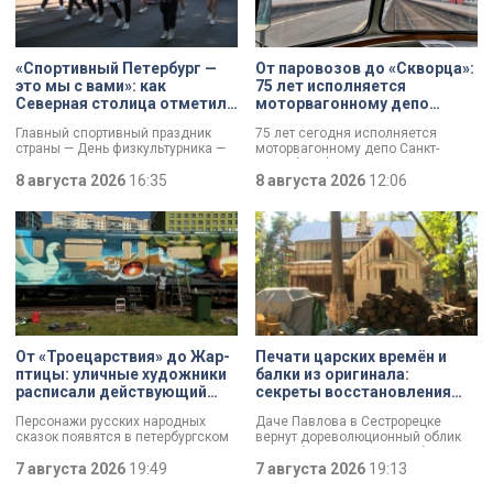
«Спортивный Петербург —
От паровозов до «Скворца»:
это мы с вами»: как
75 лет исполняется
Северная столица отметила
моторвагонному депо
День физкультурника
Санкт-Петербург-
Главный спортивный праздник
75 лет сегодня исполняется
Финляндский
страны — День физкультурника —
моторвагонному депо Санкт-
отмечают в России. Всех
Петербург-Финляндский.
причастных поздравил президент
8 августа 2026
16:35
Появление этого объекта для
8 августа 2026
12:06
Владимир Путин, отметив:
железной дороги стало поистине
продолжается обновление и
знаковым: паровозы уступили
создание стадионов,
место электричкам. Изначально
тренировочных баз и
выполняли 13 пар рейсов, сейчас
спортплощадок. К петербуржцам
— почти в 20 раз больше. В парке
обратился губернатор Александр
предприятия — современные
Беглов. Он подчеркнул: именно в
вагоны и ретро-составы.
городе на Неве зародились
традиции футбола, фигурного
катания, тяжёлой и лёгкой
атлетики, плавания и триатлона.
От «Троецарствия» до Жар-
Печати царских времён и
Тысячи спортсменов разного
птицы: уличные художники
балки из оригинала:
возраста сегодня собрались на
расписали действующий
секреты восстановления
Крестовском острове.
состав метро Петербурга
дачи Павлова
Персонажи русских народных
Даче Павлова в Сестрорецке
сказок появятся в петербургском
вернут дореволюционный облик
подземном царстве! В депо
по особой программе «Рубль за
«Выборгское» завершился
7 августа 2026
19:49
метр». Это льготная арендная
7 августа 2026
19:13
масштабный съезд лучших
ставка, которая действует для