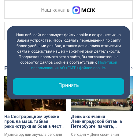
Наш канал в
Наш канал в
Наш веб-сайт использует файлы cookie и сохраняет их на
Вашем устройстве, чтобы сделать перемещения по сайту
более удобными для Вас, а также для анализа статистики
сайта и содействия нашей маркетинговой деятельности.
Продолжая просмотр этого сайта, Вы соглашаетесь на
обработку файлов cookie в соответствии с
Политикой
Репортаж
использования АО «ГАТР» файлов cookie
.
Ещё
Принять
На Сестрорецком рубеже
День окончания
прошла масштабная
Ленинградской битвы в
реконструкция боев в честь
Петербурге: память,
Дня окончания
церемонии и планы по
Музыка орудий звучала сегодня
Сегодня – День окончания
Ленинградской битвы
созданию нового