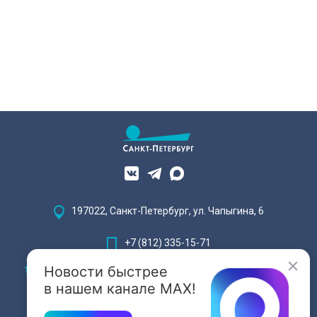
197022, Санкт-Петербург, ул. Чапыгина, 6
+7 (812) 335-15-71
Новости быстрее
Внимание! Отдельные видеоматериалы, размещенные на настоящем
сайте, могут содержать информацию, предназначенную для лиц,
в нашем канале MAX!
достигших 18 лет.