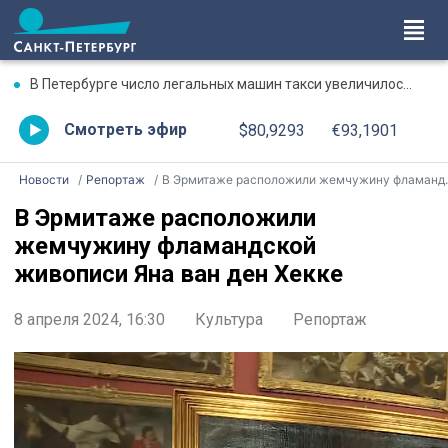
В Петербурге число легальных машин такси увеличилось почти в три раза
Смотреть эфир
$80,9293
€93,1901
Новости
Репортаж
В Эрмитаже расположили жемчужину фламандской живописи Яна ван ден Хекке
В Эрмитаже расположили
жемчужину фламандской
живописи Яна ван ден Хекке
8 апреля 2024, 16:30
Культура
Репортаж