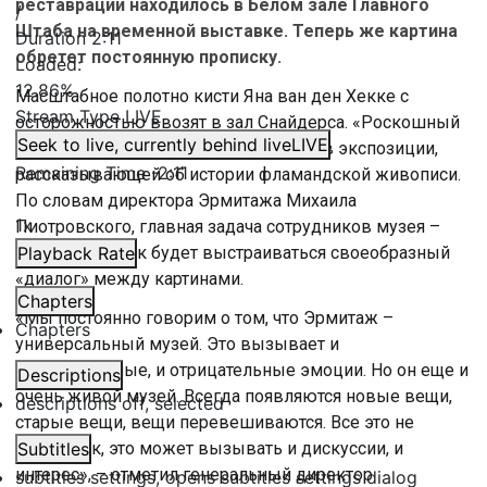
реставрации находилось в Белом зале Главного
/
Штаба на временной выставке. Теперь же картина
Duration
2:11
обретет постоянную прописку.
Loaded
:
12.86%
Масштабное полотно кисти Яна ван ден Хекке с
Stream Type
LIVE
осторожностью ввозят в зал Снайдерса. «Роскошный
Seek to live, currently behind live
LIVE
натюрморт» обрёл постоянное место в экспозиции,
Remaining Time
-
2:11
рассказывающей об истории фламандской живописи.
По словам директора Эрмитажа Михаила
1x
Пиотровского, главная задача сотрудников музея –
проследить, как будет выстраиваться своеобразный
Playback Rate
«диалог» между картинами.
Chapters
«Мы постоянно говорим о том, что Эрмитаж –
Chapters
универсальный музей. Это вызывает и
положительные, и отрицательные эмоции. Но он еще и
Descriptions
очень живой музей. Всегда появляются новые вещи,
descriptions off
, selected
старые вещи, вещи перевешиваются. Все это не
просто так, это может вызывать и дискуссии, и
Subtitles
интерес», – отметил генеральный директор
subtitles settings
, opens subtitles settings dialog