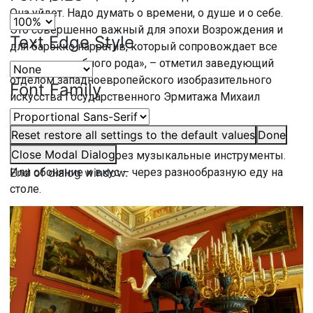
Она уйдет. Надо думать о времени, о душе и о себе.
Это совершенно важный для эпохи Возрождения и
Text Edge Style
для барокко нарратив, который сопровождает все
картины подобного рода», – отметил заведующий
отделом западноевропейского изобразительного
Font Family
искусства Государственного Эрмитажа Михаил
Дединкин.
Reset
restore all settings to the default values
Done
Заложена в картине и аллегория пяти чувств.
Close Modal Dialog
Например, слух – через музыкальные инструменты.
End of dialog window.
Или обоняние и вкус – через разнообразную еду на
столе.