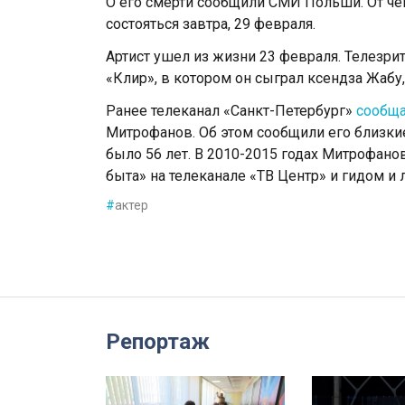
О его смерти сообщили СМИ Польши. От че
состояться завтра, 29 февраля.
Артист ушел из жизни 23 февраля. Телезр
«Клир», в котором он сыграл ксендза Жабу
Ранее телеканал «Санкт-Петербург»
сообщ
Митрофанов. Об этом сообщили его близкие
было 56 лет. В 2010-2015 годах Митрофан
быта» на телеканале «ТВ Центр» и гидом и 
#
актер
Репортаж