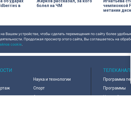
а об ударах
Жирков рассказал, за кого
Игнатьева ст
dberries в
болел на ЧМ
чемпионкой Р
метании дис
 на Вашем устройстве, чтобы сделать перемещения по сайту более удобным
деятельности. Продолжая просмотр этого сайта, Вы соглашаетесь на обрабо
айлов cookie
.
ОСТИ
ТЕЛЕКАНАЛ
Наука и технологии
Программа п
ортаж
Спорт
Программы
навирус
Армия
Настройка ка
д
В мире
Контакты
тура
Информация 
пользователе
тика
Политика