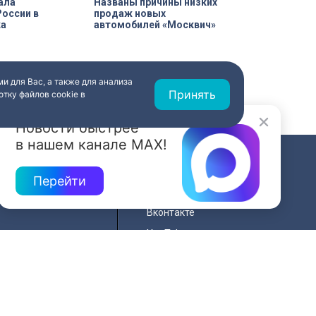
ала
Названы причины низких
оссии в
продаж новых
ка
автомобилей «Москвич»
и для Вас, а также для анализа
Принять
тку файлов cookie в
Новости быстрее
в нашем канале MAX!
СВЯЗЬ
Перейти
ередач
RSS
Вконтакте
нала
YouTube
Одноклассники
для
Яндекс.Дзен
й сайта
MAX