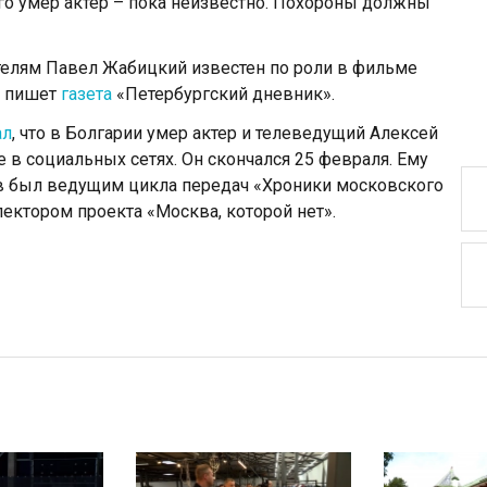
го умер актер – пока неизвестно. Похороны должны
ителям Павел Жабицкий известен по роли в фильме
, пишет
газета
«Петербургский дневник».
ал
, что в Болгарии умер актер и телеведущий Алексей
 в социальных сетях. Он скончался 25 февраля. Ему
ов был ведущим цикла передач «Хроники московского
лектором проекта «Москва, которой нет».