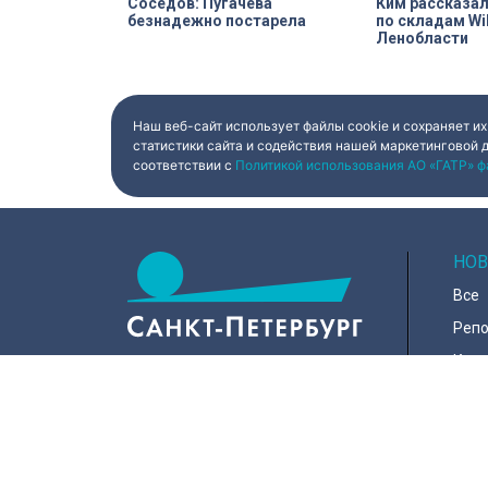
Соседов: Пугачева
Ким рассказал
безнадежно постарела
по складам Wil
Ленобласти
Наш веб-сайт использует файлы cookie и сохраняет их
статистики сайта и содействия нашей маркетинговой 
соответствии с
Политикой использования АО «ГАТР» ф
НОВ
Все
Реп
Коро
Горо
Куль
197022, Санкт-Петербург, ул.
Чапыгина, 6
Поли