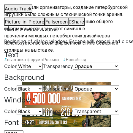
Как рассказали организаторы, создание петербургской
Audio Track
игрушки было сложным с технической точки зрения.
Медный всадник же продолжает линию общего
Picture-in-Picture
Fullscreen
Share
оформления стенда – этот символ в
This is a modal window.
прочтении молодых петербургских дизайнеров
Beginning of dialog window. Escape will cancel and clos
используется во всём фирменном стиле Северной
столицы на выставке.
Text
#
выставка-форум «Россия»
#
Новый год
Color
Transparency
Background
Color
Transparency
Window
Color
Transparency
Font Size