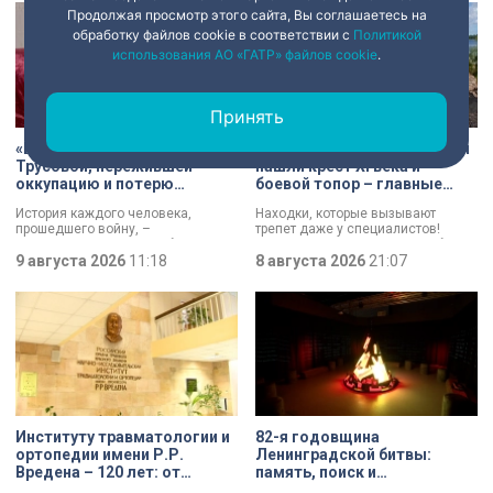
Продолжая просмотр этого сайта, Вы соглашаетесь на
обработку файлов cookie в соответствии с
Политикой
использования АО «ГАТР» файлов cookie
.
Принять
«Есть хочу!»: история Анны
В Старой Ладоге археологи
Трусовой, пережившей
нашли крест XI века и
оккупацию и потерю
боевой топор – главные
близких в 12 лет
трофеи экспедиции
История каждого человека,
Находки, которые вызывают
прошедшего войну, –
трепет даже у специалистов!
напоминание о цене победы.
Нательный крест возрастом более
Сколько испытаний выпало на
9 августа 2026
11:18
тысячи лет и боевой топор – вот
8 августа 2026
21:07
долю блокадников, тружеников
главные трофеи археологической
тыла, солдат, женщин и, конечно
экспедиции в Старой Ладоге в
же, детей. Три года скитаний,
этом году.
потеря близких, голод – в 12 лет
она осталась совершенно одна. О
судьбе Анны Трусовой,
пережившей оккупацию
Павловска и потерю близких.
Институту травматологии и
82-я годовщина
ортопедии имени Р.Р.
Ленинградской битвы:
Вредена – 120 лет: от
память, поиск и
императорской лечебницы
возвращение имен