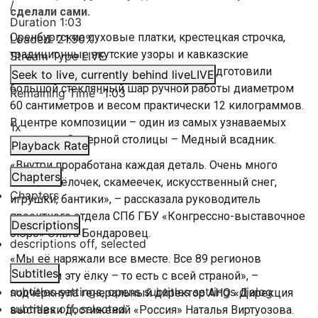
/
сделали сами.
Duration
1:03
Оренбургские пуховые платки, крестецкая строчка,
Loaded
:
21.50%
традиционные якутские узоры и кавказские
Stream Type
LIVE
орнаменты. Петербургские мастера подготовили
Seek to live, currently behind live
LIVE
большой стеклянный шар ручной работы диаметром
Remaining Time
-
1:03
60 сантиметров и весом практически 12 килограммов.
В центре композиции – один из самых узнаваемых
1x
символов Северной столицы – Медный всадник.
Playback Rate
«Внутри проработана каждая деталь. Очень много
Chapters
мелочей: ёлочек, скамеечек, искусственный снег,
Chapters
игрушки, бантики», – рассказала руководитель
проектного отдела СПб ГБУ «Конгрессно-выставочное
Descriptions
бюро» Ольга Бондаровец.
descriptions off
, selected
«Мы её наряжали все вместе. Все 89 регионов
Subtitles
наряжали эту ёлку – то есть с всей страной», –
subtitles settings
, opens subtitles settings dialog
подчеркнула генеральный директор АНО «Дирекция
subtitles off
, selected
выставки достижений «Россия» Наталья Виртуозова.