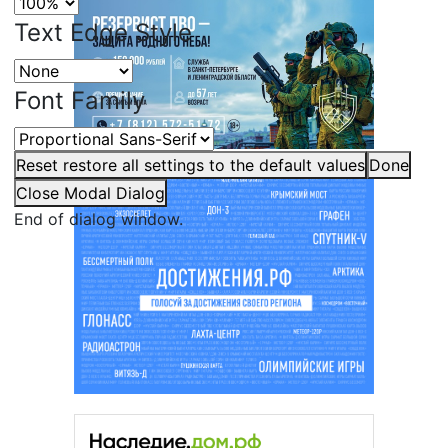
Text Edge Style
Font Family
Reset
restore all settings to the default values
Done
Close Modal Dialog
End of dialog window.