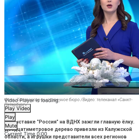
Video Player is loading.
Фото: Конгрессно-выставочное бюро /Видео: телеканал «Санкт-
Петербург»
Play Video
Play
На выставке "Россия" на ВДНХ зажгли главную ёлку.
Mute
Двадцатиметровое дерево привезли из Калужской
Current Time
0:00
области, а игрушки представители всех регионов