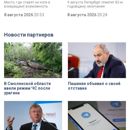
Место, где ставят на ноги и
9 августа Петербург отметит 82-ю
до передового
возвращают возможность
годовщину окончания
медицинского центра
двигаться без боли. Юбилей
Ленинградской битвы. Это День
отмечает Институт травматологии
8 августа 2026
20:53
воинской славы, который был
8 августа 2026
20:24
и ортопедии имени Р.Р. Вредена.
официально установлен в апреле
прошлого года.
Новости партнеров
В Смоленской области
Пашинян объявил о своей
ввели режим ЧС после
отставке
урагана