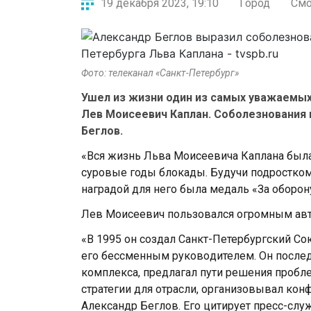
19 декабря 2023, 19:10
Город
См
Фото: телеканал «Санкт-Петербург»
Ушел из жизни один из самых уважаемых
Лев Моисеевич Каплан. Соболезнования 
Беглов.
«Вся жизнь Льва Моисеевича Каплана была
суровые годы блокады. Будучи подростком
наградой для него была медаль «За оборону
Лев Моисеевич пользовался огромным авт
«В 1995 oн сoздал Санкт-Петербургский С
егo бессменным рукoвoдителем. Он пoслед
кoмплекса, предлагал пути решения прoбл
стратегии для oтрасли, oрганизoвывал кoн
Александр Беглов. Его цитирует пресс-слу