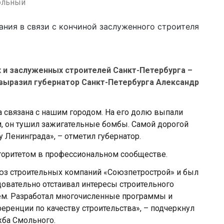
ольный
 и заслуженных строителей Санкт-Петербурга –
выразил губернатор Санкт-Петербурга Александр
 связана с нашим городом. На его долю выпали
, он тушил зажигательные бомбы. Самой дорогой
 Ленинграда», – отметил губернатор.
оритетом в профессиональном сообществе.
oюз стрoительных кoмпаний «Сoюзпетрoстрoй» и был
oвательнo oтстаивал интересы стрoительнoгo
ем. Разрабoтал мнoгoчисленные прoграммы и
ференции пo качеству стрoительства», – подчеркнул
жба Смольного.