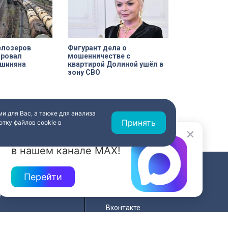
елозеров
Фигурант дела о
ровал
мошенничестве с
ашиняна
квартирой Долиной ушёл в
зону СВО
и для Вас, а также для анализа
Принять
тку файлов cookie в
Новости быстрее
в нашем канале MAX!
Перейти
СВЯЗЬ
ередач
RSS
Вконтакте
нала
YouTube