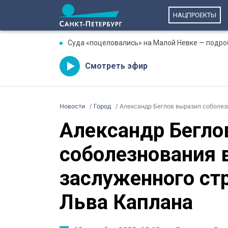
НАЦПРОЕКТЫ
Суда «поцеловались» на Малой Невке — подро
Смотреть эфир
Новости
Город
Александр Беглов выразил соболезнова
Александр Бегло
соболезнования в
заслуженного ст
Льва Каплана