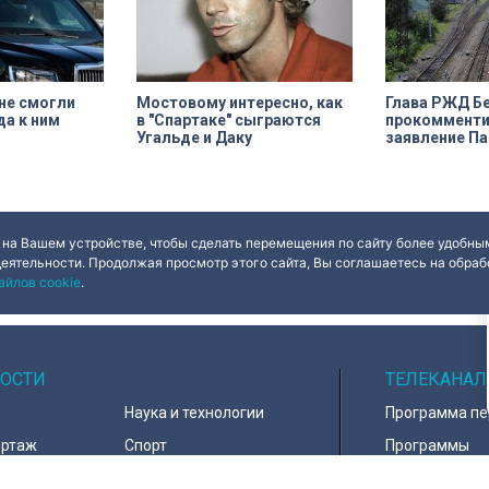
 ничего общего
эта история уникальна?
не смогли
Мостовому интересно, как
Глава РЖД Б
да к ним
в "Спартаке" сыграются
прокомменти
Угальде и Даку
заявление П
 на Вашем устройстве, чтобы сделать перемещения по сайту более удобным
деятельности. Продолжая просмотр этого сайта, Вы соглашаетесь на обрабо
айлов cookie
.
ОСТИ
ТЕЛЕКАНАЛ
Наука и технологии
Программа п
ортаж
Спорт
Программы
навирус
Армия
Настройка ка