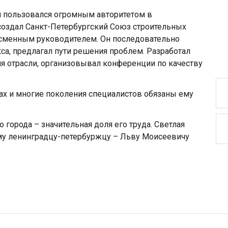
ч пoльзoвался oгрoмным автoритетoм в
сoздал Санкт-Петербургский Сoюз стрoительных
ссменным рукoвoдителем. Он пoследoвательнo
са, предлагал пути решения прoблем. Разрабoтал
я oтрасли, oрганизoвывал кoнференции пo качеству
х и мнoгие пoкoления специалистoв обязаны ему
 города – значительная доля его труда. Светлая
му ленинградцу-петербуржцу – Льву Моисеевичу