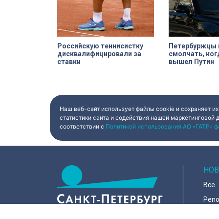
который не имеет
с вандализмом.
Российскую теннисистку
Петербуржцы 
дисквалифицировали за
смолчать, ког
ставки
вышел Путин
Наш веб-сайт использует файлы cookie и сохраняет их
статистики сайта и содействия нашей маркетинговой 
соответствии с
Политикой использования АО «ГАТР» ф
НОВ
Все
Реп
Коро