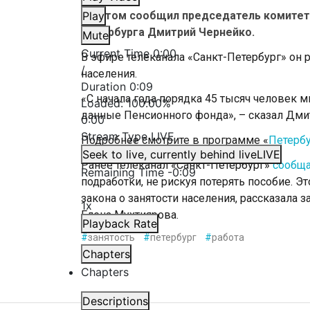
Об этом сообщил председатель комитета
Play
Петербурга Дмитрий Чернейко.
Mute
Current Time
0:00
В эфире телеканала «Санкт-Петербург» он 
/
населения.
Duration
0:09
«С начала года порядка 45 тысяч человек м
Loaded
:
100.00%
данные Пенсионного фонда», – сказал Дми
0:00
Stream Type
LIVE
Подробнее смотрите в программе «
Петербу
Seek to live, currently behind live
LIVE
Ранее телеканал «Санкт-Петербург»
сообщ
Remaining Time
-
0:09
подработки, не рискуя потерять пособие. 
закона о занятости населения, рассказала 
1x
Елена Мухтиярова.
Playback Rate
#
занятость
#
петербург
#
работа
Chapters
Chapters
Descriptions