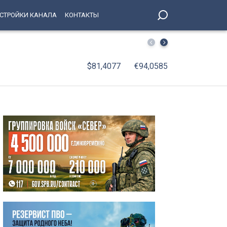
СТРОЙКИ КАНАЛА
КОНТАКТЫ
Сергей Семак о предстоящем матче с «Родиной»: Мы го
$81,4077
€94,0585