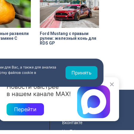
екта культурного
орические часы.
рачены на 90%.
еные развеяли
Ford Mustang с правым
тамине С
рулем: железный конь для
RDS GP
и для Вас, а также для анализа
Принять
тку файлов cookie в
Новости быстрее
в нашем канале MAX!
СВЯЗЬ
Перейти
ередач
RSS
Вконтакте
нала
YouTube