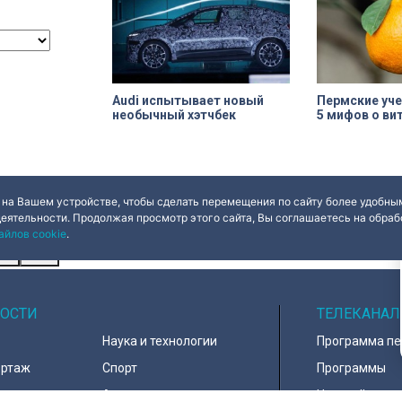
Жемчужина, объ
наследия — ист
Их элементы ут
Audi испытывает новый
Пермские уч
необычный хэтчбек
5 мифов о ви
 на Вашем устройстве, чтобы сделать перемещения по сайту более удобным
деятельности. Продолжая просмотр этого сайта, Вы соглашаетесь на обрабо
айлов cookie
.
ues
Done
ОСТИ
ТЕЛЕКАНАЛ
Наука и технологии
Программа п
ортаж
Спорт
Программы
навирус
Армия
Настройка ка