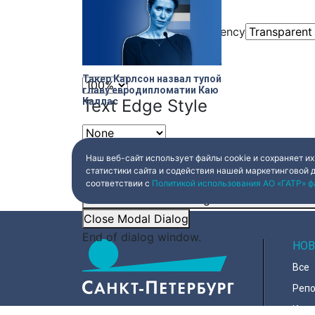
Window
Color
Transparency
Font Size
Такер Карлсон назвал тупой
главу евродипломатии Каю
Каллас
Text Edge Style
Font Family
Наш веб-сайт использует файлы cookie и сохраняет их
статистики сайта и содействия нашей маркетинговой 
соответствии с
Политикой использования АО «ГАТР» ф
Reset
restore all settings to the default val
Close Modal Dialog
End of dialog window.
НОВ
Все
Реп
Коро