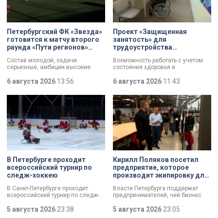
Петербургский ФК «Звезда»
Проект «Защищенная
готовится к матчу второго
занятость» для
раунда «Пути регионов»
трудоустройства
Кубка России
участников СВО с
Состав молодой, задачи
Возможность работать с учетом
инвалидностью стартовал в
серьезные, амбиции высокие.
состояния здоровья и
Петербурге
Футбольная «Звезда»,
индивидуальных возможностей. В
выступающая во второй Лиге Б,
6 августа 2026
13:56
Петербурге стартовал пилотный
6 августа 2026
11:43
готовится к матчу второго раунда
проект «Защищенная занятость»
«Пути регионов» Кубка России.
для людей с тяжелой
Соперник – «Великие Луки». Наш
инвалидностью, в том числе
корреспондент Маргарита
бойцов СВО. Участникам помогут
Зайцева побывала на тренировке
подобрать подходящее занятие,
петербургского коллектива в
оформить необходимые
преддверии ответственной игры.
документы и адаптироваться на
рабочем месте.
В Петербурге проходит
Кирилл Поляков посетил
всероссийский турнир по
предприятие, которое
следж-хоккею
производит экипировку для
спортсменов
В Санкт-Петербурге проходит
Власти Петербурга поддержат
всероссийский турнир по следж-
предпринимателей, чей бизнес
хоккею. Призёры получат не
пострадал от крупных пожаров на
только медали, но и возможность
5 августа 2026
23:38
складах маркетплейсов.
5 августа 2026
23:05
в следующем сезоне стать
Разработать специальный пакет