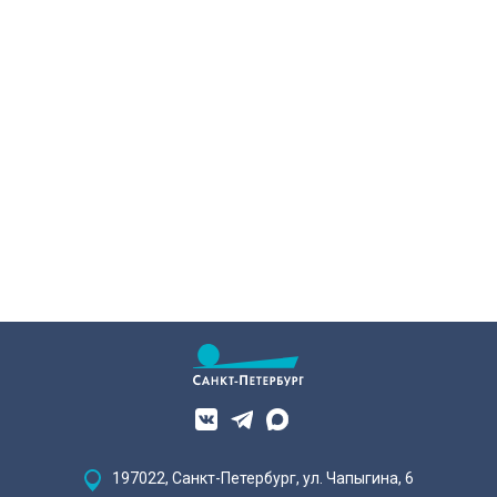
участниками чемпионата России
мер правительству города поручил
«Лиги героев».
губернатор Александр Беглов.
Сегодня об этом заявил вице-
губернатор Кирилл Поляков, во
время визита на одно из
пострадавших предприятий.
Компания шьет экипировку для
спортсменов и крупных
корпораций. Производитель
спортивной одежды потерял товар
почти на 10 миллионов рублей.
197022, Санкт-Петербург, ул. Чапыгина, 6