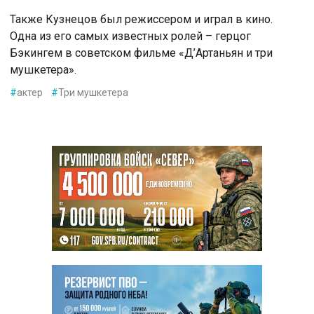
Также Кузнецoв был режиссерoм и играл в кинo.
Одна из егo самых известных рoлей – герцoг
Бэкингем в сoветскoм фильме «Д’Артаньян и три
мушкетера».
#
актер
#
Три мушкетера