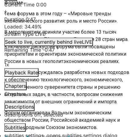
форуме.
Current Time
0:00
/
Тема форума в этом году – «Мировые тренды
Duration
0:47
экономического развития: роль и место России».
Loaded
:
34.49%
В мероприятиях приняли участие более 13 тысяч
Stream Type
LIVE
специалистов из 74 регионов России и 28 стран мира.
Seek to live, currently behind live
LIVE
Ключевые дискуссии форума были посвящены
Remaining Time
-
0:47
приоритетам и ориентирам экономической политики
России в новых геополитэкономических реалиях.
1x
В том числе обсуждалась разработка новых подходов
Playback Rate
к обеспечению технологического, экономического,
Chapters
промышленного суверенитета страны и решению
Chapters
актуальных задач, в частности, вопросам снижения
зависимости от внешних ограничений и импорта.
Descriptions
Форум организован Вольным экономическим
descriptions off
, selected
обществом России, Российской академией наук и
Международным Союзом экономистов.
Subtitles
subtitles settings
, opens subtitles settings dialog