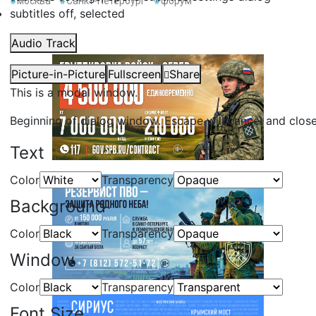
#
москва
#
Санкт-Петербург
#
форум
subtitles off
, selected
Audio Track
Picture-in-Picture
Fullscreen
Share
This is a modal window.
Beginning of dialog window. Escape will cancel and clos
Text
Color
Transparency
Background
Color
Transparency
Window
Color
Transparency
Font Size