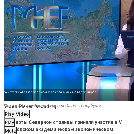
Video Player is loading.
Фото и видео: эфир телеканала «Санкт-Петербург»
Play Video
Эксперты Северной столицы приняли участие в V
Play
Московском академическом экономическом
Mute