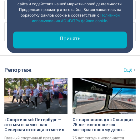
сайта и содействия нашей маркетинговой деятельности.
Продолжая просмотр этого сайта, Вы соглашаетесь на
Наш канал в
обработку файлов cookie в соответствии с
Политикой
использования АО «ГАТР» файлов cookie
.
Наш канал в
Принять
Репортаж
Ещё
«Спортивный Петербург —
От паровозов до «Скворца»:
это мы с вами»: как
75 лет исполняется
Северная столица отметила
моторвагонному депо
День физкультурника
Санкт-Петербург-
Главный спортивный праздник
75 лет сегодня исполняется
Финляндский