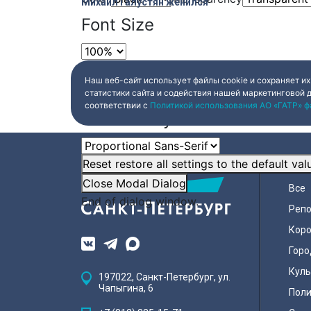
Михаил Галустян женился
Font Size
Text Edge Style
Наш веб-сайт использует файлы cookie и сохраняет их
статистики сайта и содействия нашей маркетинговой 
соответствии с
Политикой использования АО «ГАТР» ф
Font Family
Reset
restore all settings to the default val
НОВ
Close Modal Dialog
Все
End of dialog window.
Реп
Коро
Горо
Куль
197022, Санкт-Петербург, ул.
Чапыгина, 6
Поли