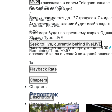
Mute
Как он рассказал в своем Telegram-канале,
Current Time
0:00
Обойдется без дождей.
/
Воздух прогреется до +27 градусов. Ожида
Duration
0:57
Атмосферное давление будет слабо падать и
Loaded
:
25.75%
0:00
В четверг будет по-прежнему жарко. Одна
Stream Type
LIVE
дождь.
Seek to live, currently behind live
LIVE
Напомним, сегодня в Петербурге до 15:00
б
Remaining Time
-
0:57
опасности из-за высокой пожарной опаснос
1x
Playback Rate
Chapters
Chapters
Репортаж
Descriptions
descriptions off
, selected