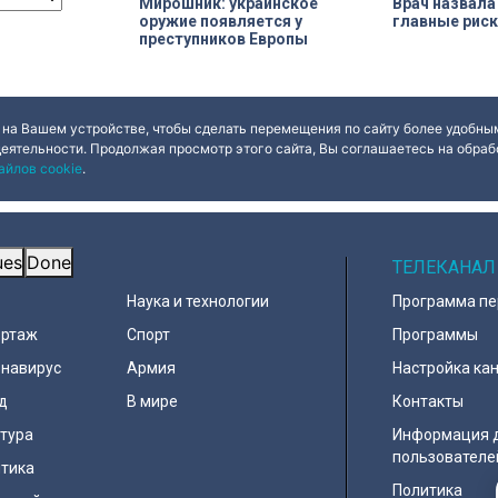
Мирошник: украинское
Врач назвал
оружие появляется у
главные риск
преступников Европы
 на Вашем устройстве, чтобы сделать перемещения по сайту более удобным
деятельности. Продолжая просмотр этого сайта, Вы соглашаетесь на обрабо
айлов cookie
.
ues
Done
ОСТИ
ТЕЛЕКАНАЛ
Наука и технологии
Программа п
ортаж
Спорт
Программы
навирус
Армия
Настройка ка
д
В мире
Контакты
тура
Информация 
пользователе
тика
Политика