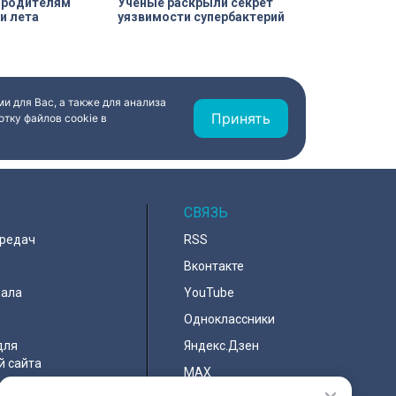
а родителям
Ученые раскрыли секрет
и лета
уязвимости супербактерий
и для Вас, а также для анализа
Принять
тку файлов cookie в
СВЯЗЬ
ередач
RSS
Вконтакте
нала
YouTube
Одноклассники
для
Яндекс.Дзен
й сайта
MAX