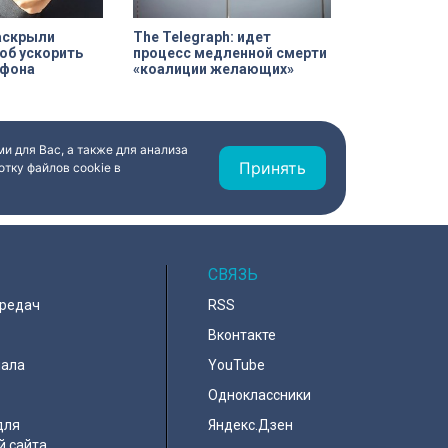
аскрыли
The Telegraph: идет
об ускорить
процесс медленной смерти
тфона
«коалиции желающих»
и для Вас, а также для анализа
Принять
тку файлов cookie в
СВЯЗЬ
ередач
RSS
Вконтакте
нала
YouTube
Одноклассники
для
Яндекс.Дзен
й сайта