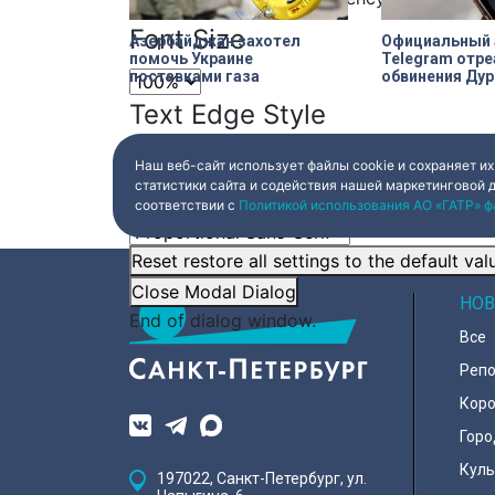
Font Size
Азербайджан захотел
Официальный 
помочь Украине
Telegram отре
поставками газа
обвинения Дур
Text Edge Style
Наш веб-сайт использует файлы cookie и сохраняет их
Font Family
статистики сайта и содействия нашей маркетинговой 
соответствии с
Политикой использования АО «ГАТР» ф
Reset
restore all settings to the default val
Close Modal Dialog
НОВ
End of dialog window.
Все
Реп
Коро
Горо
Куль
197022, Санкт-Петербург, ул.