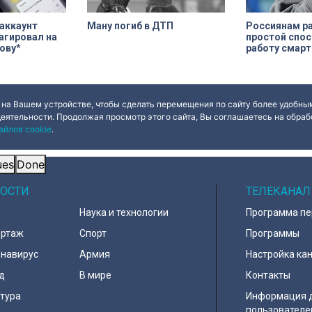
аккаунт
Россиянам р
Ману погиб в ДТП
агировал на
простой спос
ову*
работу смар
 на Вашем устройстве, чтобы сделать перемещения по сайту более удобным
деятельности. Продолжая просмотр этого сайта, Вы соглашаетесь на обрабо
айлов cookie
.
ues
Done
ОСТИ
ТЕЛЕКАНАЛ
Наука и технологии
Программа п
ортаж
Спорт
Программы
навирус
Армия
Настройка ка
д
В мире
Контакты
тура
Информация 
пользователе