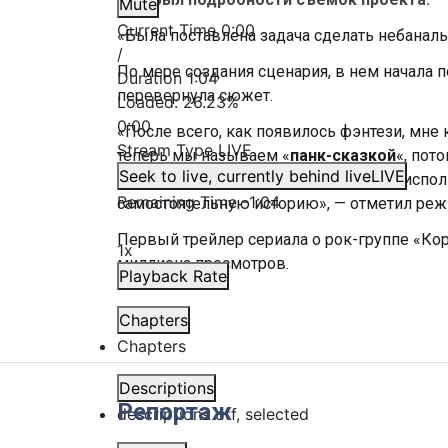
Mute
Current Time
0:00
«Была поставлена задача сделать небаналь
/
По мере создания сценария, в нем начала 
Duration
1:04
перевернула сюжет.
Loaded
:
26.23%
0:00
«После всего, как появилось фэнтези, мне 
Stream Type
LIVE
теперь мы называем «
панк-сказкой
«, пот
Seek to live, currently behind live
LIVE
кинематографическая. И мы наверно испол
Remaining Time
-
1:04
самостоятельную историю», — отметил реж
Первый трейлер сериала о рок-группе «Ко
1x
миллиона просмотров.
Playback Rate
Chapters
Chapters
Descriptions
Репортаж
descriptions off
, selected