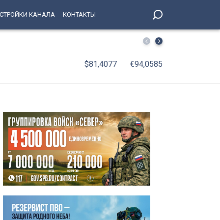
СТРОЙКИ КАНАЛА
КОНТАКТЫ
От «Троецарствия» до Жар-птицы: уличные художники 
$81,4077
€94,0585