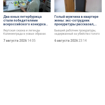
превратили их в настоящие арт-
которых за семь арендатор
объекты. Результат доказал:
должен полностью выполнить все
баллончик с краской в руках
обязательства. Как
профессионала — это не порча
восстанавливают яркий пример
имущества, а яркий стрит-арт,
деревянного модерна и почему
Два юных петербуржца
Голый мужчина в квартире
который не имеет ничего общего с
эта история уникальна?
стали победителями
жены: экс-сотрудник
вандализмом.
всероссийского конкурса
прокуратуры рассказал,
«Моя страна — моя Россия»
почему совершил убийство
Якутская сказка и легенды
Бывший работник прокуратуры,
Калининграда в новых образах.
задержанный за убийство голого
Два юных петербуржца стали
мужчины, рассказал о причинах,
победителями всероссийского
7 августа 2026
14:05
которые толкнули его на страшное
6 августа 2026
23:14
конкурса «Моя страна — моя
преступление. Два года назад он
Россия». Их работы с
вынес мертвеца из дома на улице
использованием бересты, листьев
Луначарского, выдавая
и янтаря дали новое прочтение
бездыханного мужчину за
народным сюжетам.
изрядно перебравшего приятеля.