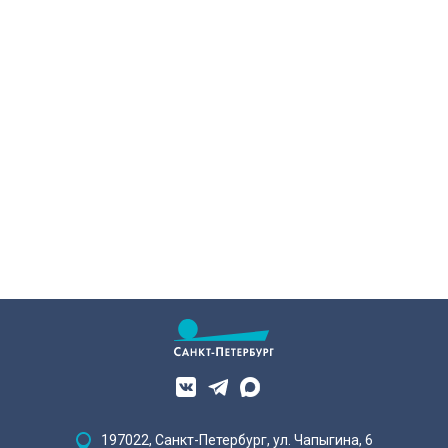
конкурса «Моя страна — моя
преступление. Два года назад он
Россия». Их работы с
вынес мертвеца из дома на улице
использованием бересты, листьев
Луначарского, выдавая
и янтаря дали новое прочтение
бездыханного мужчину за
народным сюжетам.
изрядно перебравшего приятеля.
197022, Санкт-Петербург, ул. Чапыгина, 6