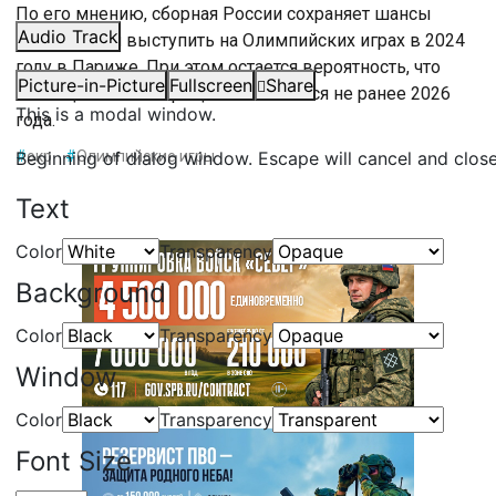
По его мнению, сборная России сохраняет шансы
Audio Track
отобраться и выступить на Олимпийских играх в 2024
году в Париже. При этом остается вероятность, что
Picture-in-Picture
Fullscreen
Share
полноценное возвращение состоится не ранее 2026
This is a modal window.
года.
Beginning of dialog window. Escape will cancel and clos
#
окр
#
Олимпийские игры
Text
Color
Transparency
Background
Color
Transparency
Window
Color
Transparency
Font Size