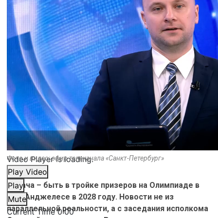
Video Player is loading.
Фото и видео: эфир телеканала «Санкт-Петербург»
Play Video
Задача – быть в тройке призеров на Олимпиаде в
Play
Лос-Анджелесе в 2028 году. Новости не из
Mute
параллельной реальности, а с заседания исполкома
Current Time
0:00