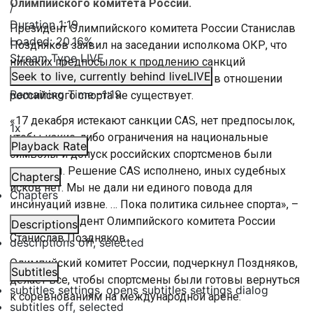
Олимпийского комитета России.
/
Duration
1:19
Президент Олимпийского комитета России Станислав
Loaded
:
20.16%
Поздняков заявил на заседании исполкома ОКР, что
Stream Type
LIVE
никаких предпосылок к продлению санкций
Seek to live, currently behind live
LIVE
Спортивного арбитражного суда (CAS) в отношении
Remaining Time
-
1:19
российского спорта не существует.
«17 декабря истекают санкции CAS, нет предпосылок,
1x
чтобы какие-либо ограничения на национальные
Playback Rate
символы и допуск российских спортсменов были
продлены. Решение CAS исполнено, иных судебных
Chapters
исков нет. Мы не дали ни единого повода для
Chapters
инсинуаций извне. … Пока политика сильнее спорта», –
заявил президент Олимпийского комитета России
Descriptions
Станислав Поздняков.
descriptions off
, selected
Олимпийский комитет России, подчеркнул Поздняков,
Subtitles
делает все, чтобы спортсмены были готовы вернуться
subtitles settings
, opens subtitles settings dialog
к соревнованиям на международной арене.
subtitles off
, selected