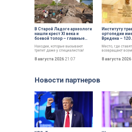
В Старой Ладоге археологи
Институту тра
нашли крест XI века и
ортопедии име
боевой топор – главные
Вредена – 120 
трофеи экспедиции
императорско
Находки, которые вызывают
Место, где ставят
до передовог
трепет даже у специалистов!
возвращают возм
медицинского
Нательный крест возрастом
двигаться без бо
более тысячи лет и боевой топор
8 августа 2026
21:07
отмечает Институ
8 августа 2026
– вот главные трофеи
и ортопедии имен
археологической экспедиции в
Старой Ладоге в этом году.
Новости партнеров