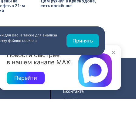
 цены на
Дом рухнул в Краснодоне,
ефть в 21-м
есть погибшие
ий
и для Вас, а также для анализа
Принять
тку файлов cookie в
Новости быстрее
в нашем канале MAX!
СВЯЗЬ
Перейти
ередач
RSS
Вконтакте
нала
YouTube
Одноклассники
для
Яндекс.Дзен
й сайта
MAX