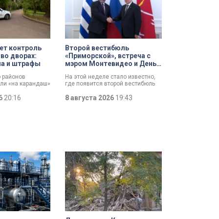
ет контроль
Второй вестибюль
 во дворах:
«Приморской», встреча с
ла и штрафы
мэром Монтевидео и День
строителя: итоги рабочей
о районов
На этой неделе стало известно,
недели губернатора
али «на карандаш»
где появится второй вестибюль
ят контроль за
станции метро «Приморская».
орах. За два
26
20:16
Смольный выбрал место и
8 августа 2026
19:43
олько по
согласовал проект планировки.
йону ведомство
Новый вестибюль повысит
 10 тысяч
пропускную способность станции
и уровень комфорта горожан.