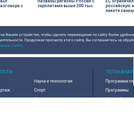
рыл
Названы регионы России с
ЕС ограничил
азговора с
зарплатами выше 200 тыс.
российскую н
пакете санкц
 на Вашем устройстве, чтобы сделать перемещения по сайту более удобным
деятельности. Продолжая просмотр этого сайта, Вы соглашаетесь на обрабо
айлов cookie
.
ОСТИ
ТЕЛЕКАНАЛ
Наука и технологии
Программа п
ортаж
Спорт
Программы
навирус
Армия
Настройка ка
д
В мире
Контакты
тура
Информация 
пользователе
тика
Политика