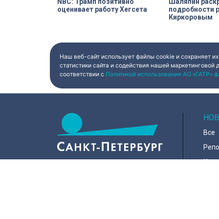
NBC: Трамп позитивно
Шаляпин раск
оценивает работу Хегсета
подробности р
Киркоровым
Наш веб-сайт использует файлы cookie и сохраняет их
статистики сайта и содействия нашей маркетинговой 
соответствии с
Политикой использования АО «ГАТР» ф
НОВ
Все
Реп
Коро
Горо
Куль
197022, Санкт-Петербург, ул.
Чапыгина, 6
Поли