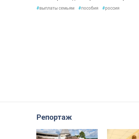
#
выплаты семьям
#
пособия
#
россия
Репортаж