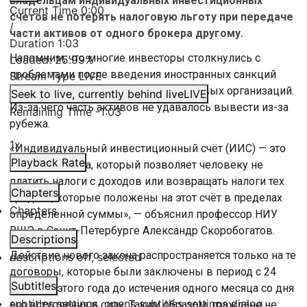
владельцам индивидуальных инвестиционных
Current Time
0:00
счетов не потерять налоговую льготу при передаче
/
части активов от одного брокера другому.
Duration
1:03
Напомним, что многие инвесторы столкнулись с
Loaded
:
25.99%
проблемами после введения иностранных санкций
Stream Type
LIVE
против российских банков и финансовых организаций.
Seek to live, currently behind live
LIVE
Из-за чего часть активов не удавалось вывести из-за
Remaining Time
-
1:03
рубежа.
1x
«Индивидуальный инвестиционный счёт (ИИС) — это
Playback Rate
такой вид счёта, который позволяет человеку не
платить налоги с доходов или возвращать налоги тех
Chapters
средств, которые положены на этот счёт в пределах
Chapters
определённой суммы», — объяснил профессор НИУ
ВШЭ в Санкт-Петербурге Александр Скоробогатов.
Descriptions
Действие нового закона распространяется только на те
descriptions off
, selected
договоры, которые были заключены в период с 24
Subtitles
февраля этого года до истечения одного месяца со дня
subtitles settings
, opens subtitles settings dialog
его вступления в силу. Таким образом, граждане не