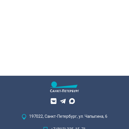
и янтаря дали новое прочтение
бездыханного мужчину за
народным сюжетам.
изрядно перебравшего приятеля.
197022, Санкт-Петербург, ул. Чапыгина, 6