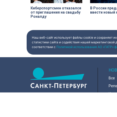
Киберспортсмен отказался
В России пре
от приглашения на свадьбу
ввести новый 
Роналду
Наш веб-сайт использует файлы cookie и сохраняет их
статистики сайта и содействия нашей маркетинговой 
соответствии с
Политикой использования АО «ГАТР» ф
НОВ
Все
Реп
Коро
Горо
Куль
197022, Санкт-Петербург, ул.
Чапыгина, 6