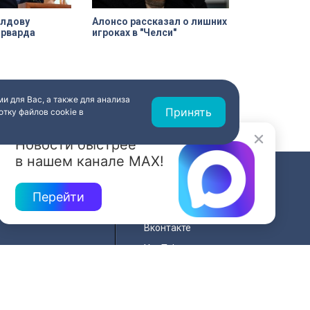
олдову
Алонсо рассказал о лишних
арварда
игроках в "Челси"
и для Вас, а также для анализа
Принять
тку файлов cookie в
Новости быстрее
в нашем канале MAX!
СВЯЗЬ
Перейти
ередач
RSS
Вконтакте
нала
YouTube
Одноклассники
для
Яндекс.Дзен
й сайта