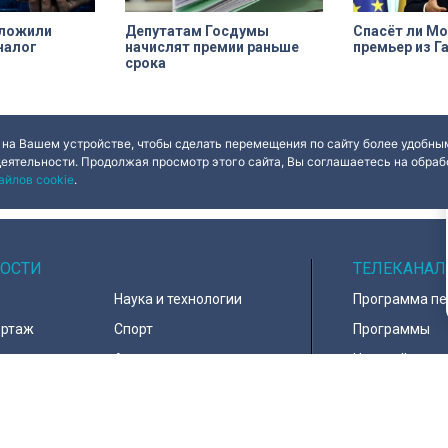
дложили
Депутатам Госдумы
Спасёт ли М
налог
начислят премии раньше
премьер из Г
срока
 на Вашем устройстве, чтобы сделать перемещения по сайту более удобным
деятельности. Продолжая просмотр этого сайта, Вы соглашаетесь на обрабо
айлов cookie
.
ОСТИ
ТЕЛЕКАНАЛ
Наука и технологии
Программа п
ортаж
Спорт
Программы
навирус
Армия
Настройка ка
д
В мире
Контакты
тура
Информация 
пользователе