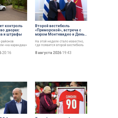
ет контроль
Второй вестибюль
 во дворах:
«Приморской», встреча с
ла и штрафы
мэром Монтевидео и День
строителя: итоги рабочей
о районов
На этой неделе стало известно,
недели губернатора
али «на карандаш»
где появится второй вестибюль
ят контроль за
станции метро «Приморская».
орах. За два
26
20:16
Смольный выбрал место и
8 августа 2026
19:43
олько по
согласовал проект планировки.
йону ведомство
Новый вестибюль повысит
 10 тысяч
пропускную способность станции
и уровень комфорта горожан.