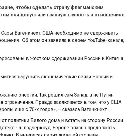
раине, чтобы сделать страну флагманским
этом они допустили главную глупость в отношениях
 Сары Вагенкнехт, США необходимо не сдерживать
ношения. Об этом он заявила в своем YouTube-канале,
нтересованы в жестком сдерживании России и Китая, а
емиться нарушить экономические связи России и
жанию энергии. Так решил сам Запад, а не Путин.
е ограничения. Правда заключается в том, что у США
ропы еще с 70-х годов», – сказала Вагенкнехт.
от политики Белого дома и встать на сторону России.
етекс. Он подчеркнул, Европе опасно продолжать
ликт. В интересах своих жителей странам