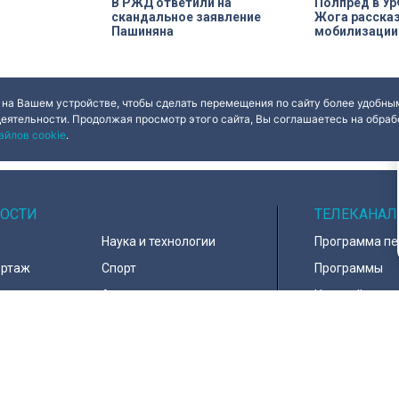
В РЖД ответили на
Полпред в У
скандальное заявление
Жога рассказ
Пашиняна
мобилизации
 на Вашем устройстве, чтобы сделать перемещения по сайту более удобным
деятельности. Продолжая просмотр этого сайта, Вы соглашаетесь на обрабо
айлов cookie
.
ОСТИ
ТЕЛЕКАНАЛ
Наука и технологии
Программа п
ортаж
Спорт
Программы
навирус
Армия
Настройка ка
д
В мире
Контакты
тура
Информация 
пользователе
тика
Политика