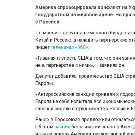
Америка спровоцировала конфликт на Ук
государством на мировой арене. Но при 
с Россией.
По мнению депутата немецкого бундестага
Китай и Россию, а наладить партнерские от
пишет
телеканал «360».
«Главная глупость США в том, что они заи
не в партнерстве с ними», – заявила он.
Депутат добавила, правительство США стр
Европы.
«Антироссийские санкции привели к подоро
Европа на себе испытала все экономически
занозой сидело сотрудничество России и Ев
Ранее в Евросоюзе предложили отказаться 
Об этом
заявил
бельгийский сенатор Ален Д
идти на поводу Америки, разжигающей конф