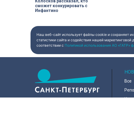
Колосков рассказал, кто
сможет конкурировать с
Инфантино
Наш веб-сайт использует файлы cookie и сохраняет их
статистики сайта и содействия нашей маркетинговой 
соответствии с
Политикой использования АО «ГАТР» ф
НОВ
Все
Реп
Коро
Горо
Куль
197022, Санкт-Петербург, ул.
Чапыгина, 6
Поли