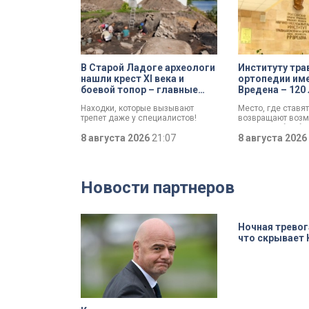
В Старой Ладоге археологи
Институту тра
нашли крест XI века и
ортопедии име
боевой топор – главные
Вредена – 120 
трофеи экспедиции
императорско
Находки, которые вызывают
Место, где ставят
до передовог
трепет даже у специалистов!
возвращают возм
медицинского
Нательный крест возрастом
двигаться без бо
более тысячи лет и боевой топор
8 августа 2026
21:07
отмечает Институ
8 августа 2026
– вот главные трофеи
и ортопедии имен
археологической экспедиции в
Старой Ладоге в этом году.
Новости партнеров
Ночная тревог
что скрывает