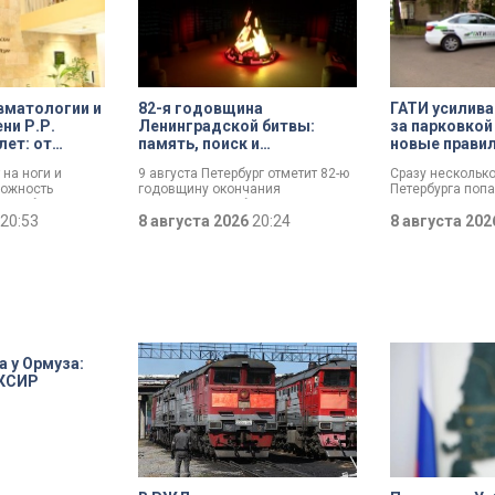
вматологии и
82-я годовщина
ГАТИ усилива
ни Р.Р.
Ленинградской битвы:
за парковкой
лет: от
память, поиск и
новые прави
й лечебницы
возвращение имен
 на ноги и
9 августа Петербург отметит 82-ю
Сразу нескольк
о
ожность
годовщину окончания
Петербурга поп
 центра
ли. Юбилей
Ленинградской битвы. Это День
к ГАТИ. Там усил
т травматологии
20:53
воинской славы, который был
8 августа 2026
20:24
парковкой во дв
8 августа 20
и Р.Р. Вредена.
официально установлен в апреле
летних месяца т
прошлого года.
Выборгскому ра
вынесло больше
постановлений.
а у Ормуза:
 КСИР