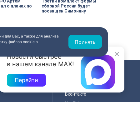
рФО Артем
Третий комплект формы
ал о планах по
сборной России будет
посвящен Симоняну
и для Вас, а также для анализа
Принять
тку файлов cookie в
Новости быстрее
в нашем канале MAX!
СВЯЗЬ
Перейти
ередач
RSS
Вконтакте
нала
YouTube
Одноклассники
для
Яндекс.Дзен
й сайта
MAX