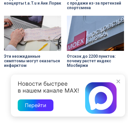
концерты t.a.T.u и Ани Лорак
с продажи из-за претензий
спортсмена
Эти неожиданные
Отскок до 2200 пунктов:
симптомы могут оказаться
почему растет индекс
инфарктом
Мосбиржи
Новости быстрее
в нашем канале MAX!
Перейти