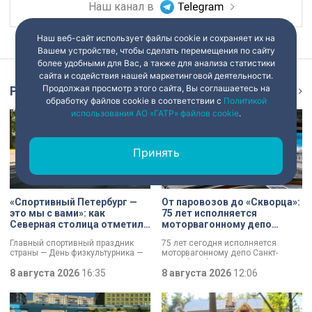
Наш канал в
Наш веб-сайт использует файлы cookie и сохраняет их на
Вашем устройстве, чтобы сделать перемещения по сайту
более удобными для Вас, а также для анализа статистики
сайта и содействия нашей маркетинговой деятельности.
Продолжая просмотр этого сайта, Вы соглашаетесь на
Репортаж
Ещё
обработку файлов cookie в соответствии с
Политикой
использования АО «ГАТР» файлов cookie
.
Принять
«Спортивный Петербург —
От паровозов до «Скворца»:
это мы с вами»: как
75 лет исполняется
Северная столица отметила
моторвагонному депо
День физкультурника
Санкт-Петербург-
Главный спортивный праздник
75 лет сегодня исполняется
Финляндский
страны — День физкультурника —
моторвагонному депо Санкт-
отмечают в России. Всех
Петербург-Финляндский.
причастных поздравил президент
8 августа 2026
16:35
Появление этого объекта для
8 августа 2026
12:06
Владимир Путин, отметив:
железной дороги стало поистине
продолжается обновление и
знаковым: паровозы уступили
создание стадионов,
место электричкам. Изначально
тренировочных баз и
выполняли 13 пар рейсов, сейчас