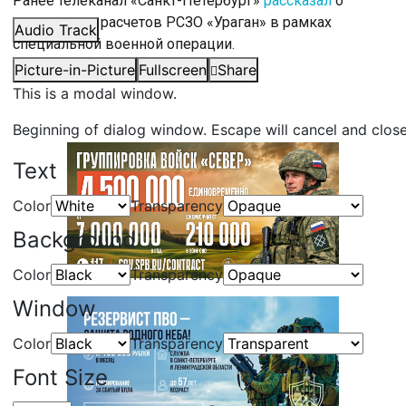
Ранее телеканал «Санкт-Петербург»
рассказал
о
применении расчетов РСЗО «Ураган» в рамках
Audio Track
специальной военной операции.
Picture-in-Picture
Fullscreen
Share
#
СВО
This is a modal window.
Beginning of dialog window. Escape will cancel and clos
Text
Color
Transparency
Background
Color
Transparency
Window
Color
Transparency
Font Size