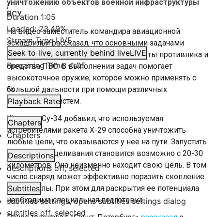
уничтожению объектов военной инфраструктуры
/
ВСУ.
Duration
1:05
Loaded
:
23.49%
На видео заместитель командира авиационной
Stream Type
LIVE
эскадрильи рассказал, что основными задачами
Seek to live, currently behind live
LIVE
экипажей становятся наземные объекты противника и
Remaining Time
-
1:05
средства ПВО. В выполнении задач помогает
высокоточное оружие, которое можно применять с
1x
большой дальности при помощи различных
прицельных систем.
Playback Rate
Штурман Су-34 добавил, что используемая
Chapters
истребителями ракета Х-29 способна уничтожить
Chapters
любые цели, что оказываются у нее на пути. Запустить
ее после прицеливания становится возможно с 20-30
Descriptions
километров. Она неизменно находит свою цель. В том
descriptions off
, selected
числе снаряд может эффективно поразить скопление
живой силы. При этом для раскрытия ее потенциала
Subtitles
необходима специальная подготовка.
subtitles settings
, opens subtitles settings dialog
subtitles off
, selected