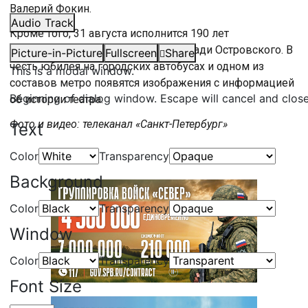
Валерий Фокин.
Audio Track
Кроме того, 31 августа исполнится 190 лет
исторической сцене театра на площади Островского. В
Picture-in-Picture
Fullscreen
Share
честь юбилея на городских автобусах и одном из
This is a modal window.
составов метро появятся изображения с информацией
Beginning of dialog window. Escape will cancel and clos
об истории театра.
Фото и видео: телеканал «Санкт-Петербург»
Text
Color
Transparency
Background
Color
Transparency
Window
Color
Transparency
Font Size