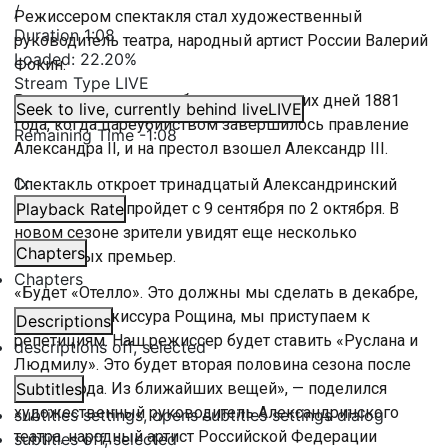
/
Режиссером спектакля стал художественный
Duration
1:08
руководитель театра, народный артист России Валерий
Loaded
:
22.20%
Фокин.
Stream Type
LIVE
В центре сюжета — события нескольких дней 1881
Seek to live, currently behind live
LIVE
года, когда цареубийством завершилось правление
Remaining Time
-
1:08
Александра II, и на престол взошел Александр III.
1x
Спектакль откроет тринадцатый Александринский
фестиваль. Он пройдет с 9 сентября по 2 октября. В
Playback Rate
новом сезоне зрители увидят еще несколько
Chapters
интересных премьер.
Chapters
«Будет «Отелло». Это должны мы сделать в декабре,
это будет режиссура Рощина, мы приступаем к
Descriptions
репетициям. Наш режиссер будет ставить «Руслана и
descriptions off
, selected
Людмилу». Это будет вторая половина сезона после
нового года. Из ближайших вещей», — поделился
Subtitles
художественный руководитель Александринского
subtitles settings
, opens subtitles settings dialog
театра, народный артист Российской Федерации
subtitles off
, selected