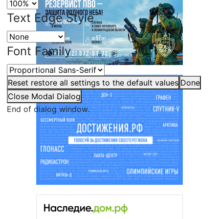
Text Edge Style
Font Family
Reset
restore all settings to the default values
Done
Close Modal Dialog
End of dialog window.