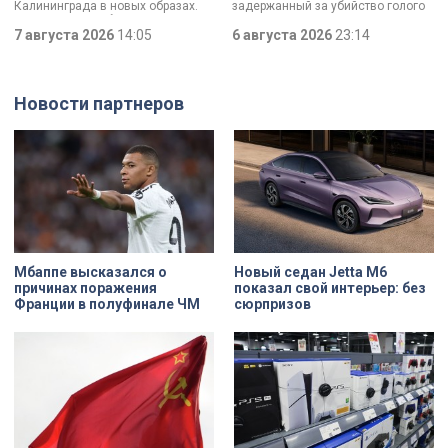
Калининграда в новых образах.
задержанный за убийство голого
Два юных петербуржца стали
мужчины, рассказал о причинах,
победителями всероссийского
7 августа 2026
14:05
которые толкнули его на страшное
6 августа 2026
23:14
конкурса «Моя страна — моя
преступление. Два года назад он
Россия». Их работы с
вынес мертвеца из дома на улице
использованием бересты, листьев
Луначарского, выдавая
и янтаря дали новое прочтение
бездыханного мужчину за
Новости партнеров
народным сюжетам.
изрядно перебравшего приятеля.
Мбаппе высказался о
Новый седан Jetta M6
причинах поражения
показал свой интерьер: без
Франции в полуфинале ЧМ
сюрпризов