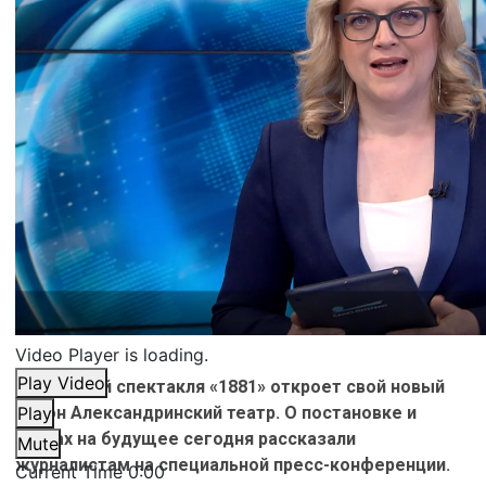
Video Player is loading.
Play Video
Премьерой спектакля «1881» откроет свой новый
сезон Александринский театр. О постановке и
Play
планах на будущее сегодня рассказали
Mute
журналистам на специальной пресс-конференции.
Current Time
0:00