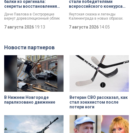
балки из оригинала:
стали победителями
вандализмом.
секреты восстановления
всероссийского конкурса
дачи Павлова
«Моя страна — моя Россия»
Даче Павлова в Сестрорецке
Якутская сказка и легенды
вернут дореволюционный облик
Калининграда в новых образах.
по особой программе «Рубль за
Два юных петербуржца стали
метр». Это льготная арендная
7 августа 2026
19:13
победителями всероссийского
7 августа 2026
14:05
ставка, которая действует для
конкурса «Моя страна — моя
инвестора сразу после того, как он
Россия». Их работы с
отреставрирует объект за свой
использованием бересты, листьев
счёт. По словам губернатора
и янтаря дали новое прочтение
Новости партнеров
Александра Беглова, срок
народным сюжетам.
договора рассчитан на 49 лет, из
которых за семь арендатор
должен полностью выполнить все
обязательства. Как
восстанавливают яркий пример
деревянного модерна и почему
эта история уникальна?
В Нижнем Новгороде
Ветеран СВО рассказал, как
парализовано движение
стал хоккеистом после
потери ноги