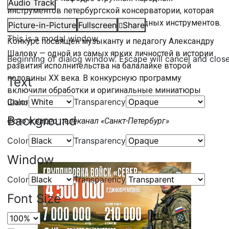
Audio Track
инструментов петербургской консерватории, которая
отмечает 60-летие факультета народных инструментов.
Picture-in-Picture
Fullscreen
Share
This is a modal window.
Конкурс посвящен музыканту и педагогу Александру
Шалову — одной из самых ярких личностей в истории
Beginning of dialog window. Escape will cancel and clos
развития исполнительства на балалайке второй
половины XX века. В конкурсную программу
Text
включили обработки и оригинальные миниатюры
Color
Transparency
Шалова.
Background
Фото и видео: телеканал «Санкт-Петербург»
Color
Transparency
Window
Color
Transparency
Font Size