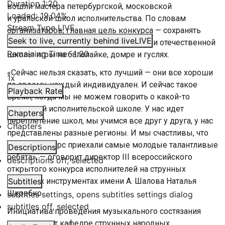
Duration
1:20
вошли мастера петербургской, московской
Loaded
:
19.04%
и уральской школ исполнительства. По словам
Stream Type
LIVE
организаторов, главная цель конкурса — сохранять
Seek to live, currently behind live
LIVE
и развивать исполнительские традиции отечественной
Remaining Time
-
1:20
школы игры на балалайке, домре и гуслях.
«Сейчас нельзя сказать, кто лучший — они все хороши
1x
по своему, каждый индивидуален. И сейчас такое
Playback Rate
время, когда мы не можем говорить о какой-то
отдельной исполнительской школе. У нас идет
Chapters
переплетение школ, мы учимся все друг у друга, у нас
Chapters
представлены разные регионы. И мы счастливы, что
на наш конкурс приехали самые молодые талантливые
Descriptions
ребята», — оговорит директор III всероссийского
descriptions off
, selected
открытого конкурса исполнителей на струнных
народных инструментах имени А. Шалова Наталья
Subtitles
Шкребко.
subtitles settings
, opens subtitles settings dialog
subtitles off
, selected
Инициатива проведения музыкального состязания
принадлежит кафедре струнных народных