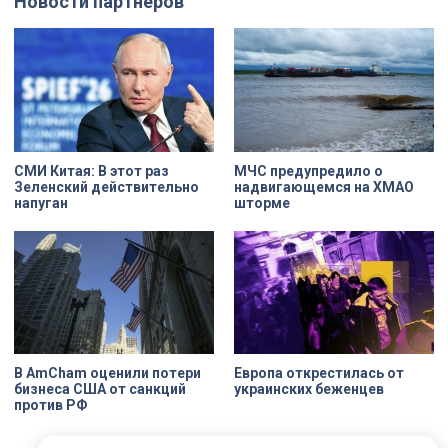
Новости партнеров
дня стали заезды на специальных
адресов сейчас — Дом
адаптивных карт-машинах, где
Единоверческой церкви Святого
ветераны смогли лично
Николая на улице Марата. Здание
протестировать технику и
XIX века, прошедшее через
почувствовать скорость.
несколько перестроек, сегодня
переживает второе рождение.
Жемчужина, объекта культурного
наследия — исторические часы.
Их элементы утрачены на 90%.
СМИ Китая: В этот раз
МЧС предупредило о
Зеленский действительно
надвигающемся на ХМАО
напуган
шторме
В AmCham оценили потери
Европа открестилась от
бизнеса США от санкций
украинских беженцев
против РФ