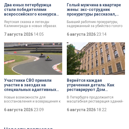
Два юных петербуржца
Голый мужчина в квартире
стали победителями
жены: экс-сотрудник
всероссийского конкурса
прокуратуры рассказал,
«Моя страна — моя Россия»
почему совершил убийство
Якутская сказка и легенды
Бывший работник прокуратуры,
Калининграда в новых образах.
задержанный за убийство голого
Два юных петербуржца стали
мужчины, рассказал о причинах,
победителями всероссийского
7 августа 2026
14:05
которые толкнули его на страшное
6 августа 2026
23:14
конкурса «Моя страна — моя
преступление. Два года назад он
Россия». Их работы с
вынес мертвеца из дома на улице
использованием бересты, листьев
Луначарского, выдавая
и янтаря дали новое прочтение
бездыханного мужчину за
народным сюжетам.
изрядно перебравшего приятеля.
Участники СВО приняли
Вернётся каждая
участие в заездах на
утраченная деталь: Как
специальных адаптивных
реставрируют Дом
карт-машинах
Единоверческой церкви
Новые возможности для
В Петербурге продолжается
Святого Николая на улице
восстановления и возвращения к
масштабная реставрация зданий-
Марата
активной жизни. Представители
памятников в рамках
фонда «СВОй дом» в Петербурге
6 августа 2026
23:09
губернаторской программы.
6 августа 2026
18:22
встретились с участниками
Специалисты обновляют не
специальной военной операции,
просто стены, а восстанавливают
которые сейчас проходят курс
буквально каждую утраченную
реабилитации. Главным событием
деталь. Один из самых знаковых