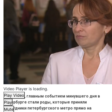
Video Player is loading.
Play Video
Возможно, главным событием минувшего дня в
Петербурге стали роды, которые приняли
Play
сотрудники петербургского метро прямо на
Mute