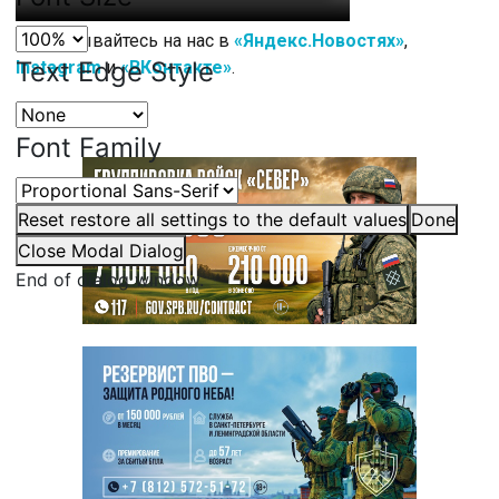
Подписывайтесь на нас в
«Яндекс.Новостях»
,
Text Edge Style
Instagram
и
«ВКонтакте»
.
Font Family
Reset
restore all settings to the default values
Done
Close Modal Dialog
End of dialog window.