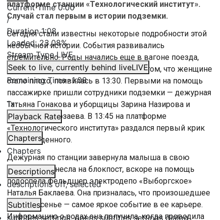
платформе станции «Технологический институт».
Current Time
0:00
Случай стал первым в истории подземки.
/
Duration
1:08
Сегодня стали известны некоторые подробности этой
Loaded
:
23.08%
необычной истории. События развивались
Stream Type
LIVE
стремительно. Роды начались еще в вагоне поезда,
Seek to live, currently behind live
LIVE
первая информация от пассажиров о том, что женщине
Remaining Time
-
1:08
стало плохо, появилась в 13:30. Первыми на помощь
пассажирке пришли сотрудники подземки — дежурная
1x
Татьяна Гонакова и уборщицы Зарина Назирова и
Шарифа Элмурзаева. В 13:45 на платформе
Playback Rate
«Технологического института» раздался первый крик
Chapters
новорожденного.
Chapters
Дежурная по станции завернула малыша в свою
рубашку и отнесла на блокпост, вскоре на помощь
Descriptions
подоспела фельдшер электродепо «Выборгское»
descriptions off
, selected
Наталья Баклаева. Она призналась, что произошедшее
в воскресенье — самое яркое событие в ее карьере.
Subtitles
Информацию о родах она получила, когда проводила
subtitles settings
, opens subtitles settings dialog