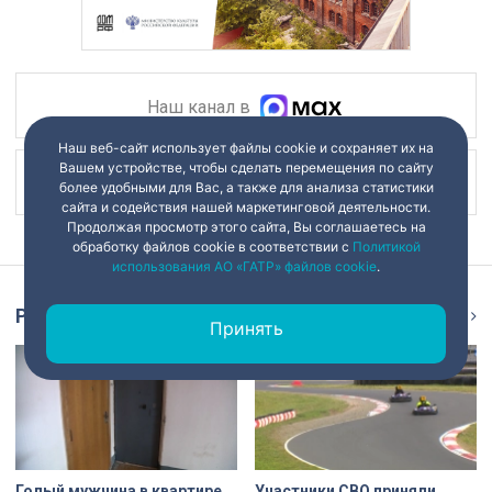
Наш канал в
Наш веб-сайт использует файлы cookie и сохраняет их на
Вашем устройстве, чтобы сделать перемещения по сайту
Наш канал в
более удобными для Вас, а также для анализа статистики
сайта и содействия нашей маркетинговой деятельности.
Продолжая просмотр этого сайта, Вы соглашаетесь на
обработку файлов cookie в соответствии с
Политикой
использования АО «ГАТР» файлов cookie
.
Репортаж
Ещё
Принять
Голый мужчина в квартире
Участники СВО приняли