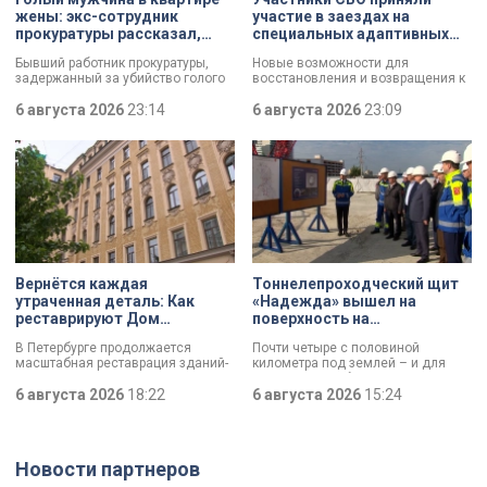
жены: экс-сотрудник
участие в заездах на
прокуратуры рассказал,
специальных адаптивных
почему совершил убийство
карт-машинах
Бывший работник прокуратуры,
Новые возможности для
задержанный за убийство голого
восстановления и возвращения к
мужчины, рассказал о причинах,
активной жизни. Представители
которые толкнули его на страшное
6 августа 2026
23:14
фонда «СВОй дом» в Петербурге
6 августа 2026
23:09
преступление. Два года назад он
встретились с участниками
вынес мертвеца из дома на улице
специальной военной операции,
Луначарского, выдавая
которые сейчас проходят курс
бездыханного мужчину за
реабилитации. Главным событием
изрядно перебравшего приятеля.
дня стали заезды на специальных
адаптивных карт-машинах, где
ветераны смогли лично
протестировать технику и
почувствовать скорость.
Вернётся каждая
Тоннелепроходческий щит
утраченная деталь: Как
«Надежда» вышел на
реставрируют Дом
поверхность на
Единоверческой церкви
Шуваловском проспекте
В Петербурге продолжается
Почти четыре с половиной
Святого Николая на улице
масштабная реставрация зданий-
километра под землей – и для
Марата
памятников в рамках
«Надежды» забрезжил свет:
губернаторской программы.
6 августа 2026
18:22
проходческий щит вышел на
6 августа 2026
15:24
Специалисты обновляют не
поверхность. О ходе работ у
просто стены, а восстанавливают
демонтажного котлована сегодня
буквально каждую утраченную
рассказали губернатору
деталь. Один из самых знаковых
Александру Беглову и
Новости партнеров
адресов сейчас — Дом
председателю Законодательного
Единоверческой церкви Святого
Собрания Александру Бельскому.