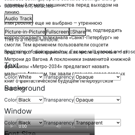
плановый осмотр машинистов перед выходом на
subtitles off
, selected
линию.
Audio Track
Имя ребенку еще не выбрано — утреннюю
информацию, что его назвали Олегом, подтвердить
Picture-in-Picture
Fullscreen
Share
корреспонденту телеканала «Санкт-Петербург» не
This is a modal window.
смогли. Тем временем пользователи соцсети
Beginning of dialog window. Escape will cancel and clos
предлагают свои варианты, в их числе шуточные — от
Метрони до Вагона. А поклонники знаменитой книжной
Text
франшизы «Метро-2034» предлагают назвать
мальчика Артемом, так звали главного героя первых
Color
Transparency
книг о фантастическом будущем петербургской
Background
подземки.
Color
Transparency
Window
Color
Transparency
Font Size