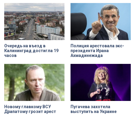
Николая на улице Марата. Здание
XIX века, прошедшее через
несколько перестроек, сегодня
переживает второе рождение.
Жемчужина, объекта культурного
наследия — исторические часы.
Их элементы утрачены на 90%.
Очередь на въезд в
Полиция арестовала экс-
Калининград достигла 19
президента Ирана
часов
Ахмадинежада
Новому главкому ВСУ
Пугачева захотела
Драпатому грозит арест
выступить на Украине