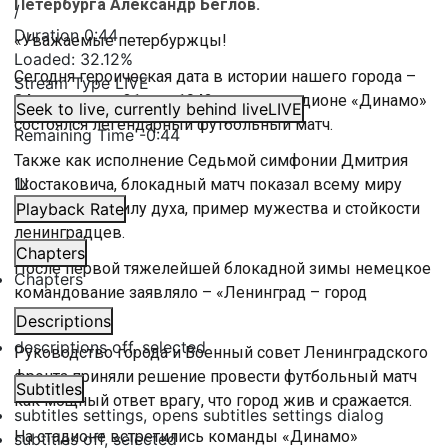
Петербурга Александр Беглов.
/
Duration
0:44
«Уважаемые петербуржцы!
Loaded
:
32.12%
Сегодня героическая дата в истории нашего города –
Stream Type
LIVE
84 года назад, 31 мая 1942 года, на стадионе «Динамо»
Seek to live, currently behind live
LIVE
состоялся легендарный футбольный матч.
Remaining Time
-
0:44
Также как исполнение Седьмой симфонии Дмитрия
1x
Шостаковича, блокадный матч показал всему миру
невиданную силу духа, пример мужества и стойкости
Playback Rate
ленинградцев.
Chapters
После первой тяжелейшей блокадной зимы немецкое
Chapters
командование заявляло – «Ленинград – город
мертвых».
Descriptions
descriptions off
, selected
Руководство города и Военный совет Ленинградского
фронта приняли решение провести футбольный матч
Subtitles
как мощный ответ врагу, что город жив и сражается.
subtitles settings
, opens subtitles settings dialog
На стадионе встретились команды «Динамо»
subtitles off
, selected