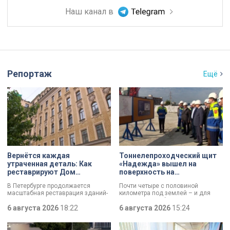
Наш канал в
Репортаж
Ещё
Вернётся каждая
Тоннелепроходческий щит
утраченная деталь: Как
«Надежда» вышел на
реставрируют Дом
поверхность на
Единоверческой церкви
Шуваловском проспекте
В Петербурге продолжается
Почти четыре с половиной
Святого Николая на улице
масштабная реставрация зданий-
километра под землей – и для
Марата
памятников в рамках
«Надежды» забрезжил свет:
губернаторской программы.
6 августа 2026
18:22
проходческий щит вышел на
6 августа 2026
15:24
Специалисты обновляют не
поверхность. О ходе работ у
просто стены, а восстанавливают
демонтажного котлована сегодня
буквально каждую утраченную
рассказали губернатору