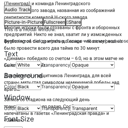
(Ленинград) и команда Ленинградского
Audio Track
металлического завода, названная из соображений
секретности командой Н-ского завода.
Picture-in-Picture
Fullscreen
Share
Многие игроки были отозваны с фронта и оборонных
This is a modal window.
предприятий. Никто не знал, хватит ли у изможденных
Beginning of dialog window. Escape will cancel and clos
футболистов сил доиграть до конца – поэтому решено
было провести всего два тайма по 30 минут.
Text
«Динамо» победило со счетом – 6:0, но в этом матче не
Color
Transparency
было проигравших.
Background
Для жителей и защитников Ленинграда, для всей
страны матч стал символом неминуемой победы над
Color
Transparency
врагом.
Window
Запись со стадиона на следующий день
транслировалась по радио. Сообщения были
Color
Transparency
напечатаны в газетах «Ленинградская правда» и
Font Size
«Смена».