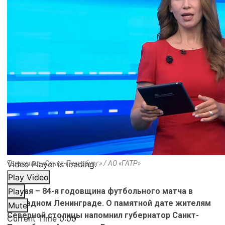
Video Player is loading.
Телеканал «Санкт-Петербург» / АО «ГАТР»
Play Video
31 мая – 84-я годовщина футбольного матча в
Play
блокадном Ленинграде. О памятной дате жителям
Mute
Северной столицы напомнил губернатор Санкт-
Current Time
0:00