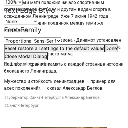
Блокадный матч положил начало спортивным
Text Edge Style
состязаниям по футболу и другим видам спорта в
осажденном Ленинграде. Уже 7 июня 1942 года
состоялся еще один поединок между теми же
Font Family
командами.
В честь футболистов у стадиона «Динамо» установлен
памятник — на мемориальной доске высечены имена
Reset
restore all settings to the default values
Done
участников легендарного матча.
Close Modal Dialog
End of dialog window.
Наш долг – хранить память о каждой странице истории
блокадного Ленинграда.
Мужество и стойкость ленинградцев — пример для
всех поколений», — сказал Александр Беглов.
#
Губернатор Санкт-Петербурга Александр Беглов
#
Санкт-Петербург