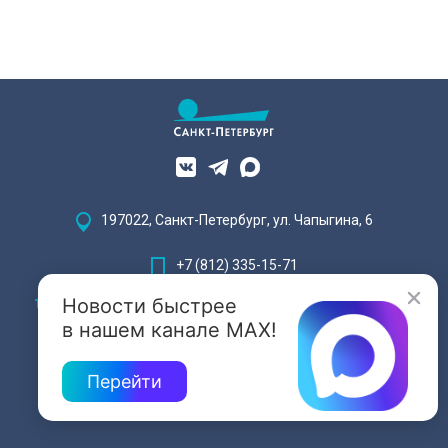
197022, Санкт-Петербург, ул. Чапыгина, 6
+7 (812) 335-15-71
Новости быстрее
Внимание! Отдельные видеоматериалы, размещенные на настоящем
сайте, могут содержать информацию, предназначенную для лиц,
в нашем канале MAX!
достигших 18 лет.
Перейти