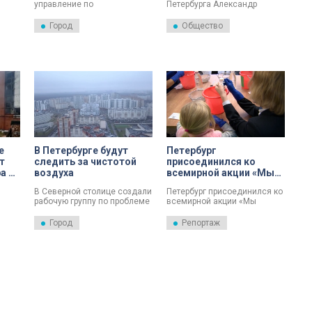
управление по
Петербурга Александр
гидрометеорологии и
Колесов рассказал в личном
ских
мониторингу окружающей
Telegram-канале о погоде в
Город
Общество
среды систематически
городе сегодня.
наблюдает за состоянием
воздуха в Петербурге.
Специалисты представили
результаты анализа воздуха
за апрель.
е
В Петербурге будут
Петербург
т
следить за чистотой
присоединился ко
а в
воздуха
всемирной акции «Мы
чистим мир»
В Северной столице создали
Петербург присоединился ко
рабочую группу по проблеме
всемирной акции «Мы
орно
загрязнения воздуха в
чистим мир». Она проходит
осле
городе. Ее организовали при
ежегодно, и основная
Город
Репортаж
Законодательном собрании,
задача — привлечь
ые
куда вошли депутаты ЗакСа,
внимание людей к
очь и
представители мусорного
проблемам загрязнения
оператора и «Водоканала».
окружающей среды.
Метрополитен совместно с
зоопарком на простом
примере показал, как можно
использовать вторичное
сырьё.