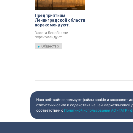
Предприятиям
Ленинградской области
порекомендуют
установить датчики
Власти Ленобласти
для оценки загрязнений
порекомендуют
предприятиям установить
датчики для оценки
Общество
загрязнений.
Наш веб-сайт использует файлы cookie и сохраняет их
статистики сайта и содействия нашей маркетинговой 
соответствии с
Политикой использования АО «ГАТР» ф