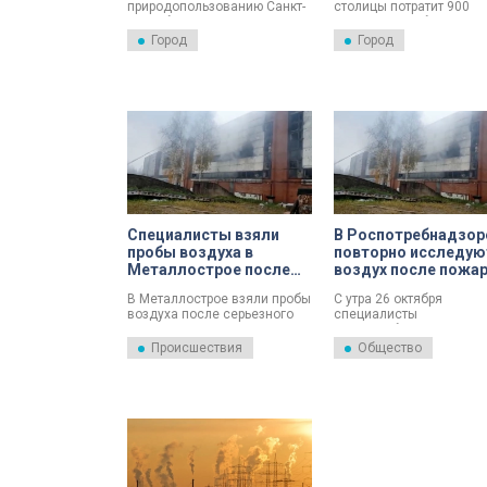
природопользованию Санкт-
столицы потратит 900
Петербурга составил рейтинг
миллионов рублей на
районов города с самым
обновление автоматиче
Город
Город
чистым воздухом.
станций мониторинга
городского воздуха.
Специалисты взяли
В Роспотребнадзор
пробы воздуха в
повторно исследую
Металлострое после
воздух после пожар
длительного пожара на
Металлострое
В Металлострое взяли пробы
С утра 26 октября
складе
воздуха после серьезного
специалисты
пожара на складе.
Роспотребнадзора повт
взяли пробы воздуха п
Происшествия
Общество
пожара на складе в
Металлострое. Пожарн
боролись с огнем всю н
утро.