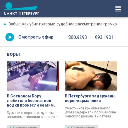
Забыл, как убил пятерых: судебное рассмотрение громкого дела о массовом убийстве в Липной Горке приостановлено
Смотреть эфир
$80,9293
€93,1901
воры
В Сосновом Бору
В Петербурге задержаны
любители бесплатной
воры-карманники
водки пронесли ее мимо
Участников криминального
кассы в штанах
дуэта задержали полицейские
Бутылки с сорокаградусным
Невского района. 19-летний
напитком выносили в штанах –
подозреваемый и его 16-
водочные воры попали в
летняя соучастница нигде не
объектив камеры