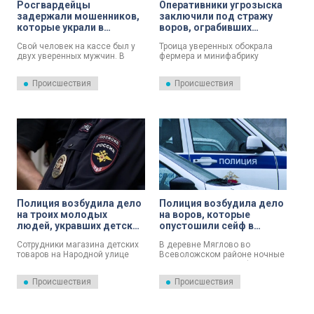
Росгвардейцы
Оперативники угрозыска
задержали мошенников,
заключили под стражу
которые украли в
воров, ограбивших
магазине товары на 140
фермера и минифабрику
Свой человек на кассе был у
Троица уверенных обокрала
тысяч рублей
полиэтилена в Гатчине
двух уверенных мужчин. В
фермера и минифабрику
суетливую предпраздничную
полиэтилена. Всё произошло в
субботу из гипермаркета они
Гатчине. Тёмной зимней ночью
Происшествия
Происшествия
неторопливо увезли товары на
они забрались в офис
140 тысяч рублей.
крестьянского хозяйства и
унесли 300 тысяч рублей.
Полиция возбудила дело
Полиция возбудила дело
на троих молодых
на воров, которые
людей, укравших детское
опустошили сейф в
питание на 30 тысяч
деревне Всеволожского
Сотрудники магазина детских
В деревне Мяглово во
рублей
района
товаров на Народной улице
Всеволожском районе ночные
увидели, что питание для
воры наведались в офис
младенцев — десятки банок и
компании, которая занимается
Происшествия
Происшествия
пачек на 30 тысяч рублей —
вывозом отходов. Под
бесследно исчезли с полок.
покровом ночи отжали дверь
Пролить свет на причину
запасного выхода и прошлись
помогли записи с камер
по нескольким помещениям.