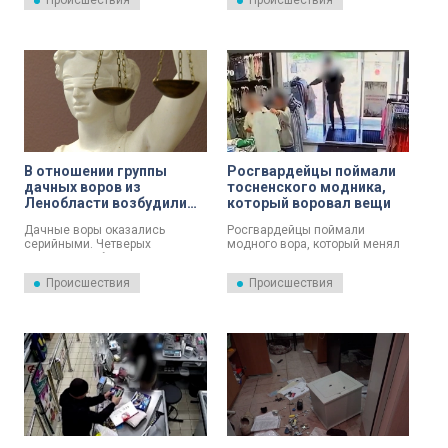
Происшествия
Происшествия
работали и уже неоднократно
видеонаблюдения в одном из
подпадали в поле зрения
алкомаркетом города
правоохранителей по делам о
Сосновый Бор.
карманных кражах и грабеже.
В отношении группы
Росгвардейцы поймали
дачных воров из
тосненского модника,
Ленобласти возбудили
который воровал вещи
уголовное дело
Дачные воры оказались
Росгвардейцы поймали
серийными. Четверых
модного вора, который менял
приезжих из ближнего
наряды перед каждым новым
зарубежья задержали с
походом «на дело».
Происшествия
Происшествия
поличным еще в феврале.