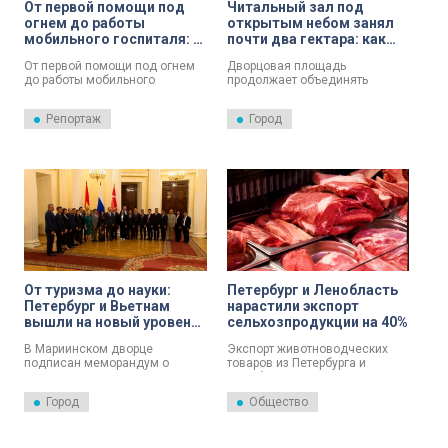
От первой помощи под
Читальный зал под
огнем до работы
открытым небом занял
мобильного госпиталя: в
почти два гектара: как
Красном Селе прошли
проходит второй день
От первой помощи под огнем
Дворцовая площадь
масштабные учения
работы XXI Книжного
до работы мобильного
продолжает объединять
салона
госпиталя. В Красном Селе –
ценителей литературы.
тактико-специальные учения
Сегодня – второй день работы
Репортаж
Город
«Очаг». Для курсантов –
XXI международного книжного
будущих врачей – это
салона.
возможность получить
профессиональный опыт в
условиях, приближенных к
реальным.
От туризма до науки:
Петербург и Ленобласть
Петербург и Вьетнам
нарастили экспорт
вышли на новый уровень
сельхозпродукции на 40%
сотрудничества
В Мариинском дворце
Экспорт животноводческих
подписан меморандум о
товаров из Петербурга и
взаимопонимании между
Ленобласти увеличился на
Законодательным Собранием
40%.
Город
Общество
Петербурга и Народным
Советом Ханоя. Это второй
документ ЗакСа с
вьетнамскими регионами.