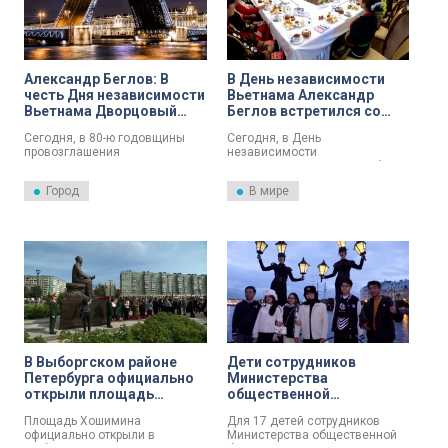
Александр Беглов: В
В День независимости
честь Дня независимости
Вьетнама Александр
Вьетнама Дворцовый
Беглов встретился со
мост окрасится в
школьниками из этой
Сегодня, в 80-ю годовщины
Сегодня, в День
красный и жёлтый цвета
страны, приехавшими в
провозглашения
независимости
Петербург по линии
независимости Вьетнама, по
Социалистической Республики
международных обменов
поручению губернатора
Вьетнам, губернатор
Город
В мире
Александра Беглова на
Александр Беглов встретился
Дворцовом мосту будет
в Смольном с делегацией
включена особая красно-
изучающих русский язык
жёлтая подсветка – в цветах
школьников из вьетнамской
вьетнамского национального
провинции Дьенбьен. Это
флага. Об этом сообщили в
первая группа детей из
пресс-службе Смольного.
Вьетнама, прибывшая в
Петербург в рамках проекта
«Международные
молодёжные смены».
В Выборгском районе
Дети сотрудников
Петербурга официально
Министерства
открыли площадь
общественной
Хошимина
безопасности Вьетнама
Площадь Хошимина
Для 17 детей сотрудников
посетили Петербург
официально открыли в
Министерства общественной