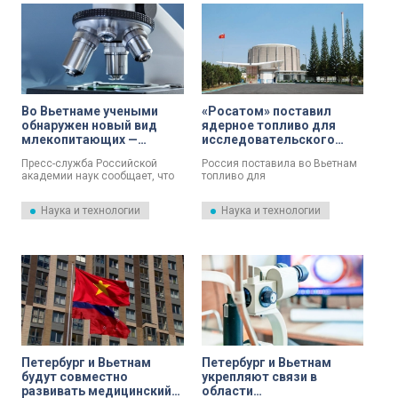
Во Вьетнаме учеными
«Росатом» поставил
обнаружен новый вид
ядерное топливо для
млекопитающих —
исследовательского
юньнаньская полевая
реактора во Вьетнаме
Пресс-служба Российской
Россия поставила во Вьетнам
мышь
академии наук сообщает, что
топливо для
исследователи, которые
исследовательского реактора
работают на базе Российско-
в Далате. Проект реализуется в
Наука и технологии
Наука и технологии
Вьетнамского тропического
рамках российско-
центра ИПЭЭ РАН, впервые
вьетнамской дорожной карты
обнаружили юньнаньскую
по развитию ядерных
полевую мышь Apodemus ilex.
технологий. Об этом сообщила
пресс-служба Росатома.
Петербург и Вьетнам
Петербург и Вьетнам
будут совместно
укрепляют связи в
развивать медицинский
области