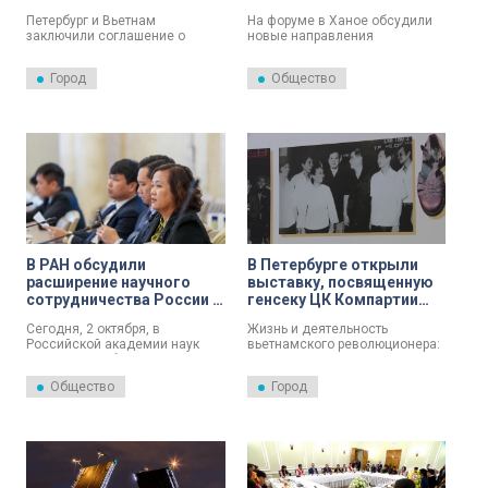
туризм
здравоохранения
Петербург и Вьетнам
На форуме в Ханое обсудили
заключили соглашение о
новые направления
совместном развитии
взаимодействия между Санкт-
медицинского туризма.
Петербургом и Вьетнамом.
Город
Общество
Документ, подписанный в
Одним из приоритетов стало
городской Ратуше,
развитие медицинского
предусматривает создание
туризма и совместных
«зеленого коридора» для
проектов в области онкологии
вьетнамских пациентов,
и фармакологии. Об этом
совместные рекламные
сообщает пресс-служба
кампании и участие в
комитета по развитию туризма
профильных выставках.
Санкт-Петербурга.
В РАН обсудили
В Петербурге открыли
расширение научного
выставку, посвященную
сотрудничества России и
генсеку ЦК Компартии
Вьетнама
Вьетнама Нгуен Ван Линю
Сегодня, 2 октября, в
Жизнь и деятельность
Российской академии наук
вьетнамского революционера:
состоялось обсуждение новых
в Смольном открыли выставку
перспектив развития научного
о генеральном секретаре
Общество
Город
сотрудничества между
Центрального комитета
Россией и Вьетнамом. Об этом
Коммунистической партии
сообщает пресс-служба
Вьетнама Нгуен Ван Лине.
Российской академии наук.