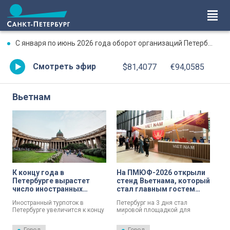
С января по июнь 2026 года оборот организаций Петербурга превысил 17,7 трлн рублей
Смотреть эфир
$81,4077
€94,0585
Вьетнам
К концу года в
На ПМЮФ-2026 открыли
Петербурге вырастет
стенд Вьетнама, который
число иностранных
стал главным гостем
туристов
форума
Иностранный турпоток в
Петербург на 3 дня стал
Петербурге увеличится к концу
мировой площадкой для
года.
обсуждения актуальных
правовых вопросов. 14-й