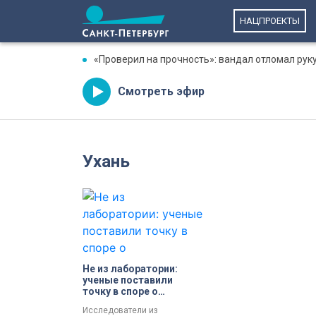
НАЦПРОЕКТЫ
«Проверил на прочность»: вандал отломал рук
Смотреть эфир
Ухань
Не из лаборатории:
ученые поставили
точку в споре о
происхождении ковида
Исследователи из