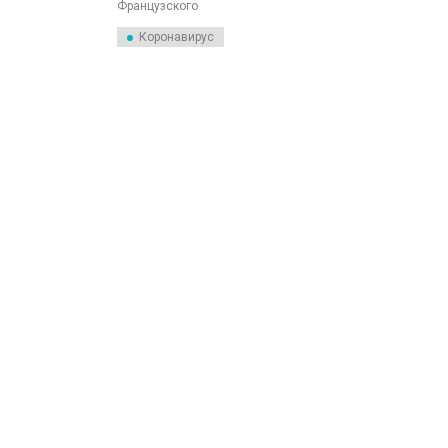
Французского
национального центра
научных исследований
Коронавирус
Института исследований
Скриппса и Университета
Аризоны поставили точку в
споре о происхождении
вируса SARS-CoV,
вызвавшего пандемию
COVID-19.