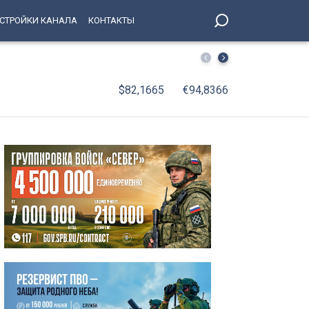
СТРОЙКИ КАНАЛА
КОНТАКТЫ
Метро: от «Адмиралтейской» до «Комендантского просп
$82,1665
€94,8366