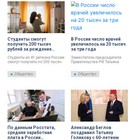
заболевания вызывает
серьёзную тревогу.
Студенты смогут
В России число врачей
получить 200 тысяч
увеличилось на 20 тысяч
рублей за рождение
за три года
ребенка
Студенты из 41 региона России
Заместитель председателя
смогут получить по 200 тысяч
Правительства РФ Татьяна
рублей при рождении ребенка.
Голикова в ходе пленарной
Об этом сообщили в аппарате
сессии «Лучшие страновые и
Общество
Общество
вице-премьера Татьяны
региональные практики по
Голиковой.
укреплению общественного
здоровья» на форуме
«Здоровое общество»
сообщила, что в России за
2023-2025 годы число врачей
увеличилось на 20 тысяч. Об
этом сообщили в пресс-
службе Минздрава России.
По данным Росстата,
Александр Беглов
средняя заработная
поздравил Татьяну
плата в России
Голикову с 60-летием