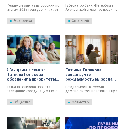
увеличилась на 13,5%
Реальные зарплаты россиян по
Губернатор Санкт‑Петербурга
итогам 2025 года увеличились
Александр Беглов поздравил с
на 4,4%, средняя оплата труда
юбилеем Заместителя
выросла на 13,5%. Такие
Председателя Правительства
Экономика
Смольный
данные привел глава
Российской Федерации
Министерства труда и
Татьяну Голикову.
соцзащиты Антон Котяков на
расширенном заседании
коллегии Министерства.
Женщины и семья:
Татьяна Голикова
Татьяна Голикова
заявила, что
обозначила приоритеты
рождаемость выросла в
национальной стратегии
26 регионах России
Татьяна Голикова провела
Рождаемость в России
заседание координационного
демонстрирует положительную
совета по реализации
динамику. Показатель вырос в
Национальной стратегии
26 регионах страны.
Общество
Общество
действий в интересах женщин.
Одной из ключевых тем стала
корпоративная поддержка
работников с семейными
обязанностями.