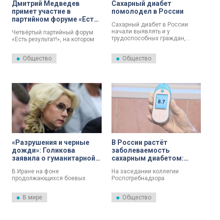
Дмитрий Медведев
Сахарный диабет
примет участие в
помолодел в России
партийном форуме «Есть
Сахарный диабет в России
результат!» в Петербурге
начали выявлять и у
Четвёртый партийный форум
трудоспособных граждан,
«Есть результат!», на котором
болезнь постепенно
«Единая Россия» и
омолаживается. Об этом на
правительство отчитываются
Общество
Общество
Всероссийской конференции
об исполнении народной
«За медицину здорового
программы, пройдёт 1 мая.
долголетия» сообщила вице-
Главные темы — доступность
премьер Татьяна Голикова.
медицины и поддержка семей
с детьми.
«Разрушения и черные
В России растёт
дожди»: Голикова
заболеваемость
заявила о гуманитарной
сахарным диабетом:
катастрофе в Иране
вице‑премьер Голикова
В Иране на фоне
На заседании коллегии
заявила об угрозе
продолжающихся боевых
Роспотребнадзора
эпидемии
действий сложилась
вице‑премьер Татьяна
гуманитарная катастрофа.
Голикова предупредила о
В мире
Общество
реальной угрозе эпидемии
сахарного диабета. По данным
за 2025 год, ситуация с
распространением