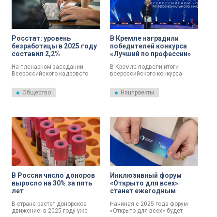
Росстат: уровень
В Кремле наградили
безработицы в 2025 году
победителей конкурса
составил 2,2%
«Лучший по профессии»
На пленарном заседании
В Кремле подвели итоги
Всероссийского кадрового
всероссийского конкурса
форума, приуроченного к
«Лучший по профессии» —
подведению итогов конкурса
награды получили победители
Общество
Нацпроекты
профессионального
в двадцати номинациях.
мастерства «Лучший по
профессии», вице-премьер
Татьяна Голикова рассказала о
ситуации на рынке труда.
Заместитель председателя
правительства РФ
подчеркнула, что в России
число безработных
фактически равно числу
вакансий на рынке. Об этом
сообщает пресс-служба
В России число доноров
Инклюзивный форум
правительства РФ.
выросло на 30% за пять
«Открыто для всех»
лет
станет ежегодным
В стране растет донорское
Начиная с 2025 года форум
движение: в 2025 году уже
«Открыто для всех» будет