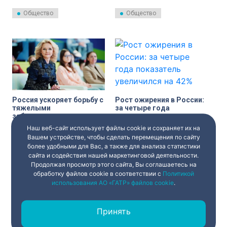
проведено свыше двух
проходить ежегодно и станет
миллионов донаций.
ключевой российской
Общество
Общество
площадкой по вопросам
инклюзии — от доступной
инфраструктуры до
образования и
трудоустройства людей с
инвалидностью.
Россия ускоряет борьбу с
Рост ожирения в России:
тяжелыми
за четыре года
заболеваниями
показатель увеличился
на 42%
Наш веб-сайт использует файлы cookie и сохраняет их на
Россия усиливает борьбу с
Вице-премьер Татьяна
серьезными заболеваниями:
Голикова провела заседание
Вашем устройстве, чтобы сделать перемещения по сайту
только в этом году
Совета при Правительстве по
более удобными для Вас, а также для анализа статистики
бесплатными препаратами
вопросам попечительства в
сайта и содействия нашей маркетинговой деятельности.
Нацпроекты
Общество
обеспечены более миллиона
социальной сфере. Участники
Продолжая просмотр этого сайта, Вы соглашаетесь на
пациентов, построены сотни
совещания обсудили вопросы
медобъектов, а десятки тысяч
борьбы с ожирением, которое
обработку файлов cookie в соответствии с
Политикой
врачей и медсестер пришли
становится всё более
использования АО «ГАТР» файлов cookie
.
работать в региональные
серьезной мировой
больницы. Об этом сообщили в
проблемой. Об этом сообщает
пресс-службе Правительства
пресс-служба Правительства
России.
РФ.
Принять
‹
1
2
3
›