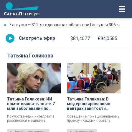
7 августа – 312-я годовщина победы при Гангуте и 306-я годовщина победы при Гренгаме
Смотреть эфир
$81,4077
€94,0585
Татьяна Голикова
Татьяна Голикова: ИИ
Татьяна Голикова: В
помог выявить почти 7
модернизированных
млн заболеваний по
центрах занятости
рентгеновским снимкам
средний срок поиска
Искусственный интеллект в
Совещание по национальному
работы сократился на
российской медицине
проекту «Кадры» провела
16,3%
обработал около 14 млн
сегодня, 6 мая, Татьяна
рентгенологических
Голикова. Проект направлен на