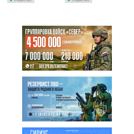
Общество
Общество
процентной скидкой и в
них блогеры демонстрировали
течение 20 дней с момента
опасное вождение по городу.
вынесения постановления о
Автоэксперт Святослав
штрафе.
Данилов прокомментировал
решение суда.