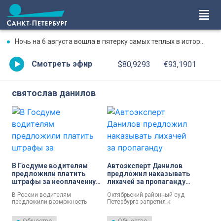
Ночь на 6 августа вошла в пятерку самых теплых в истории Петербурга
Смотреть эфир
$80,9293
€93,1901
святослав данилов
В Госдуме водителям
Автоэксперт Данилов
предложили платить
предложил наказывать
штрафы за неоплаченную
лихачей за пропаганду
парковку со скидкой в
опасного вождения
В России водителям
Октябрьский районный суд
50%
предложили возможность
Петербурга запретил к
платить штрафы за
распространению два
неоплаченную парковку с 50-
видеоролика на YouTube. На