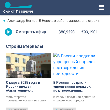
Александр Беглов: В Невском районе завершено строительство социальной инфраструктуры в крупном жилом комплексе на Октябрьской набережной
Смотреть эфир
$80,9293
€93,1901
Стройматериалы
С марта 2025 года в
В России продлили
России введут
упрощенный порядок
обязательную
подтверждения
маркировку
пригодности
Министерство
В России продлили действие
стройматериалов
стройматериалов
промышленности и торговли
упрощенного порядка
Российской Федерации
подтверждения пригодности
(Минпромторг) анонсировало
стройматериалов. Он будет