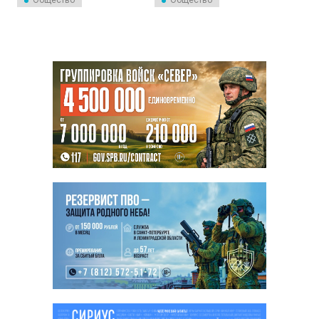
Общество
Общество
важные изменения касательно
действовать до конца 2023
регулирования строительной
года.
отрасли. В опубликованном
проекте предлагается ввести
обязательную маркировку
строительных материалов с
использованием системы
«Честный знак», начиная с 1
марта 2025 года.