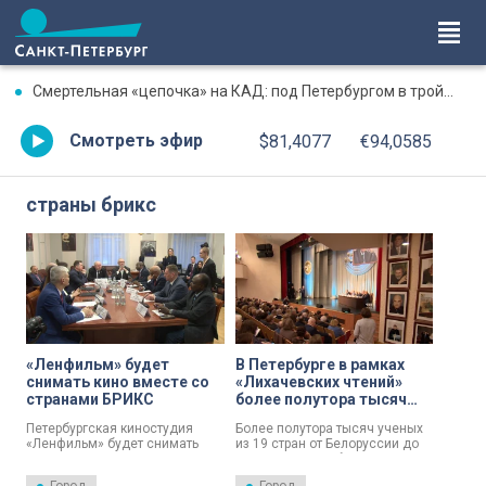
Смертельная «цепочка» на КАД: под Петербургом в тройном ДТП погиб водитель «Газели»
Смотреть эфир
$81,4077
€94,0585
страны брикс
«Ленфильм» будет
В Петербурге в рамках
снимать кино вместе со
«Лихачевских чтений»
странами БРИКС
более полутора тысяч
ученых обсудили роль
Петербургская киностудия
Более полутора тысяч ученых
стран БРИКС
«Ленфильм» будет снимать
из 19 стран от Белоруссии до
кино вместе со странами
ЮАР в эти дни обсуждают роль
БРИКС.
государств БРИКС в