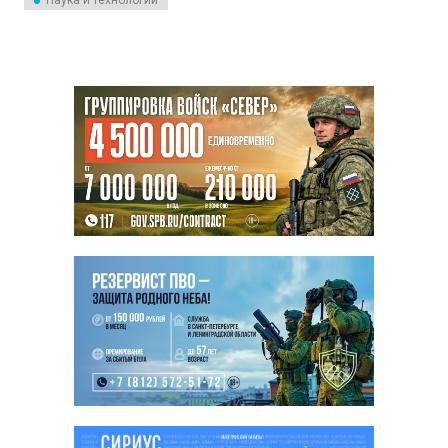
Наука и технологии
расположенной на расстоянии
370 световых лет от Земли в
созвездии Центавра. Вокруг
небольшой карликовой звезды
PDS 70, чуть меньшей по
массе, чем наше Солнце, была
обнаружена гигантская
кольцевая структура,
окруженная как минимум
двумя планетами.