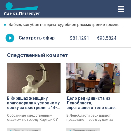
Забыл, как убил пятерых: судебное рассмотрение громкого дела о массовом убийстве в Липной Горке приостановлено
Смотреть эфир
$81,1291
€93,5824
Следственный комитет
В Киришах женщину
Дело рецидивиста из
приговорили к условному
Ленобласти,
сроку за выстрелы в 14-
спрятавшего тело своей
летнего подростка
жертвы у школы,
Собранные следственным
В Ленобласти рецидивист
передали в суд
отделом по городу Кириши СУ
предстанет перед судом за
СК России по Ленинградской
убийство мужчины, которого
области доказательства
он задушил ремнем, а тело