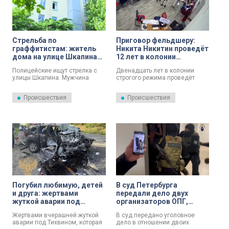
Стрельба по
Приговор фельдшеру:
граффитистам: житель
Никита Никитин проведёт
дома на улице Шкапина
12 лет в колонии
открыл огонь по
строгого режима за
Полицейские ищут стрелка с
Двенадцать лет в колонии
школьникам, которые
теракт в отделении банка
улицы Шкапина. Мужчина
строгого режима проведёт
разрисовывали забор
на Октябрьском бульваре
открыл огонь по подросткам,
фельдшер из Пушкина Никита
которые расписывали стены.
Никитин. Причём первые два
Происшествия
Происшествия
Всё случилось в среду
года отсидит в тюрьме. Его
вечером у дома
статья — террористический акт.
восемнадцать.
Погубил любимую, детей
В суд Петербурга
и друга: жертвами
передали дело двух
жуткой аварии под
организаторов ОПГ,
Тихвином стала молодая
укравших у 17 человек 8
Жертвами вчерашней жуткой
В суд передано уголовное
жительница Череповца
млн рублей
аварии под Тихвином, которая
дело в отношении двоих