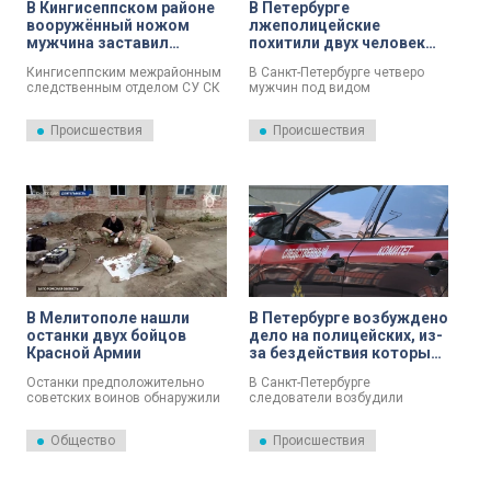
В Кингисеппском районе
В Петербурге
вооружённый ножом
лжеполицейские
мужчина заставил
похитили двух человек
женщину сесть в машину
ради выкупа в 3
Кингисеппским межрайонным
В Санкт-Петербурге четверо
и увёз в другую деревню
миллиона рублей
следственным отделом СУ СК
мужчин под видом
России по Ленинградской
полицейских похитили двух
области в отношении 35-
человек и вымогали деньги,
Происшествия
Происшествия
летнего мужчины возбуждено
сообщает ГСУ СК России по
уголовное дело по признакам
городу.
преступления,
предусмотренного п. «г» ч. 2 ст.
126 УК РФ — Похищение
человека с применением
предметов, используемых в
качестве оружия, сообщает
пресс-служба СУ СК России по
Ленобласти.
В Мелитополе нашли
В Петербурге возбуждено
останки двух бойцов
дело на полицейских, из-
Красной Армии
за бездействия которых
погибла девушка
Останки предположительно
В Санкт-Петербурге
советских воинов обнаружили
следователи возбудили
в Мелитополе у дома № 24 на
уголовные дела в отношении
улице Богдана Хмельницкого.
двух сотрудников полиции
Общество
Происшествия
В 2026 году это уже не первая
Красносельского района. Их
находка: ранее сотрудники СК
подозревают в
нашли останки 44 бойцов.
злоупотреблении
должностными