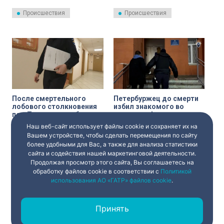
унесла жизни четырёх
мужчин, которых обвиняют в
пассажиров немецкой
организации преступного
Происшествия
Происшествия
иномарки, стала мать с двумя
сообщества, вовлечении
дочерьми и друг семьи.
несовершеннолетних и
мошенничестве.
После смертельного
Петербуржец до смерти
лобового столкновения
избил знакомого во
под Тихвином возбудили
время конфликта в
уголовное дело
квартире на улице
Наш веб-сайт использует файлы cookie и сохраняет их на
Следственный отдел по городу
В Санкт-Петербурге завершено
Димитрова
Тихвину СУ СК России по
расследование уголовного
Вашем устройстве, чтобы сделать перемещения по сайту
Ленинградской области
дела в отношении мужчины,
более удобными для Вас, а также для анализа статистики
возбудил уголовное дело по
обвиняемого в убийстве
сайта и содействия нашей маркетинговой деятельности.
Происшествия
Происшествия
факту смертельного ДТП на
знакомого в квартире на улице
Продолжая просмотр этого сайта, Вы соглашаетесь на
трассе А-114 — по ч. 5 ст. 264
Димитрова, сообщает ГСУ СК
УК РФ — Нарушение ПДД,
России по городу Санкт-
обработку файлов cookie в соответствии с
Политикой
повлекшее по неосторожности
Петербургу.
использования АО «ГАТР» файлов cookie
.
смерть двух и более лиц,
сообщает пресс-служба СУ СК
России по Ленобласти.
Принять
‹
1
...
2
3
4
...
›