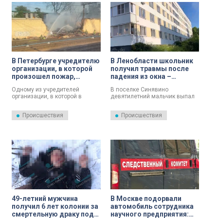
полномочиями, повлекшем
тяжкие последствия (ч. 3 ст.
285 УК РФ), сообщает ГСУ СК
России по городу Санкт-
Петербургу.
В Петербурге учредителю
В Ленобласти школьник
организации, в которой
получил травмы после
произошел пожар,
падения из окна –
унесший жизни четырех
возбуждено уголовное
Одному из учредителей
В поселке Синявино
человек, предъявили
дело
организации, в которой в
девятилетний мальчик выпал
обвинение
понедельник, 8-го июня,
из окна второго этажа –
произошел серьезный пожар –
следователи возбудили
Происшествия
Происшествия
в нем погибли 4 человека –
уголовное дело по статье
предъявили обвинение.
«Причинение тяжкого вреда
здоровью по неосторожности».
49-летний мужчина
В Москве подорвали
получил 6 лет колонии за
автомобиль сотрудника
смертельную драку под
научного предприятия: