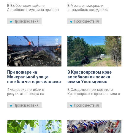
Выборгом
машину заминировали
В Выборгском районе
В Москве подорвали
юноша и девушка
Ленобласти мужчина признан
автомобиль сотрудника
виновным в смертельном
научного предприятия.
избиении знакомого, сообщает
Происшествия
Происшествия
пресс-служба СУ СК России по
Ленобласти.
При пожаре на
В Красноярском крае
Минеральной улице
возобновили поиски
погибли четыре человека
семьи Усольцевых
4 человека погибли в
В Следственном комитете
результате пожара на
Красноярского края заявили о
Минеральной улице на одном
возобновлении поисков семьи
из предприятий,
Усольцевых, которые
Происшествия
Происшествия
расположенных рядом с
пришлось остановить осенью
железной дорогой.
2025 года из-за плохой
погоды. Сейчас к работе
привлекли около 80 человек и
беспилотники.